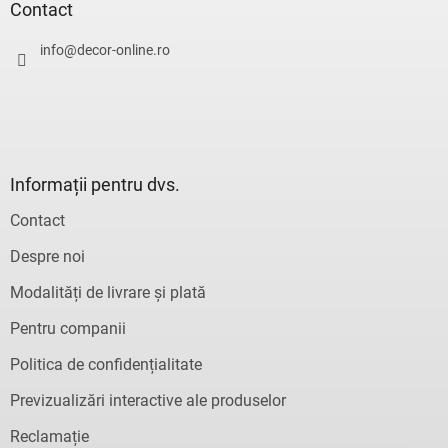
s
Contact
l
o
u
l
info
@
decor-online.ro
l
l
i
s
t
ă
r
Informații pentru dvs.
i
l
Contact
o
r
Despre noi
Modalități de livrare și plată
Pentru companii
Politica de confidențialitate
Previzualizări interactive ale produselor
Reclamație