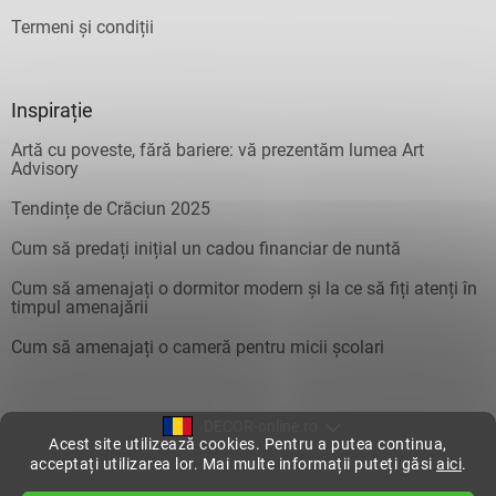
Termeni și condiții
Inspirație
Artă cu poveste, fără bariere: vă prezentăm lumea Art
Advisory
Tendințe de Crăciun 2025
Cum să predați inițial un cadou financiar de nuntă
Cum să amenajați o dormitor modern și la ce să fiți atenți în
timpul amenajării
Cum să amenajați o cameră pentru micii școlari
DECOR-online.ro
Acest site utilizează cookies. Pentru a putea continua,
acceptați utilizarea lor. Mai multe informații puteți găsi
aici
.
Creat de Shoptet