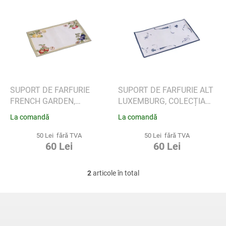
L
a
i
p
s
r
t
o
ă
d
p
u
r
s
o
u
d
SUPORT DE FARFURIE
SUPORT DE FARFURIE ALT
l
u
FRENCH GARDEN,
LUXEMBURG, COLECȚIA
u
s
COLECȚIA MARIEFLEUR -
MARIEFLEUR - VILLEROY &
La comandă
La comandă
i
e
VILLEROY & BOCH
BOCH
50 Lei fără TVA
50 Lei fără TVA
60 Lei
60 Lei
2
articole în total
C
o
n
S
t
u
r
b
o