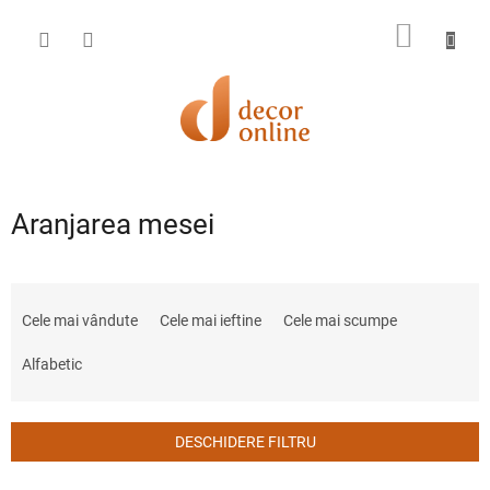
Treci
la
COŞ
conținut
DE
CUMPĂ
Aranjarea mesei
S
e
Cele mai vândute
Cele mai ieftine
Cele mai scumpe
l
e
Alfabetic
c
t
a
DESCHIDERE FILTRU
r
e