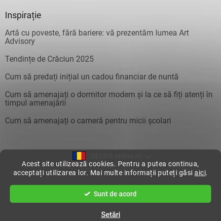
Inspirație
Artă cu poveste, fără bariere: vă prezentăm lumea Art
Advisory
Tendințe de Crăciun 2025
Cum să predați inițial un cadou financiar de nuntă
Cum să amenajați o dormitor modern și la ce să fiți atenți în
timpul amenajării
Cum să amenajați o cameră pentru micii școlari
DECOR-online.ro
Acest site utilizează cookies. Pentru a putea continua,
acceptați utilizarea lor. Mai multe informații puteți găsi
aici
.
Creat de Shoptet
Sunt de acord
Drepturi de autor 2026
DecorOnline
. Toate drepturile rezervate.
Setări