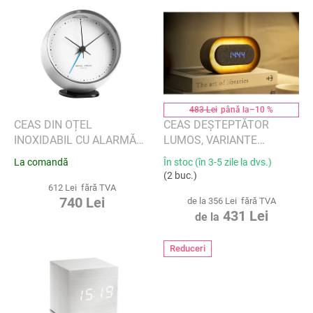
L
a
i
p
s
r
t
o
ă
d
p
u
r
s
o
483 Lei
până la
–10 %
u
d
CEAS DIN OȚEL
CEAS DEȘTEPTĂTOR
l
u
INOXIDABIL CU ALARMĂ
LUMOS, VARIANTE
u
s
HENNING KOPPEL, 10 CM,
MULTIPLE - GINGKO
La comandă
În stoc (în 3-5 zile la dvs.)
i
e
CU SUPORT - GEORG
(2 buc.)
JENSEN
612 Lei fără TVA
740 Lei
de la 356 Lei fără TVA
431 Lei
de la
Reduceri