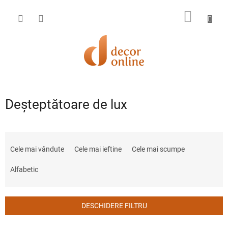
Treci
la
COŞ
conținut
DE
CUMPĂ
Deșteptătoare de lux
S
e
Cele mai vândute
Cele mai ieftine
Cele mai scumpe
l
e
Alfabetic
c
t
a
DESCHIDERE FILTRU
r
e