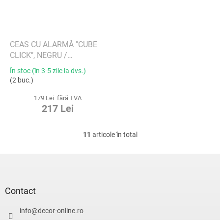
CEAS CU ALARMĂ "CUBE
CLICK", NEGRU /
ALBASTRU - GINGKO
În stoc (în 3-5 zile la dvs.)
(2 buc.)
179 Lei fără TVA
217 Lei
11
articole în total
C
o
n
S
t
u
r
b
o
s
Contact
l
o
u
l
info
@
decor-online.ro
l