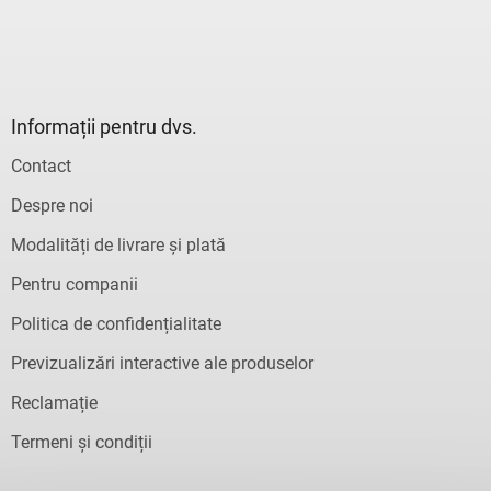
l
i
s
t
ă
r
Informații pentru dvs.
i
l
Contact
o
r
Despre noi
Modalități de livrare și plată
Pentru companii
Politica de confidențialitate
Previzualizări interactive ale produselor
Reclamație
Termeni și condiții