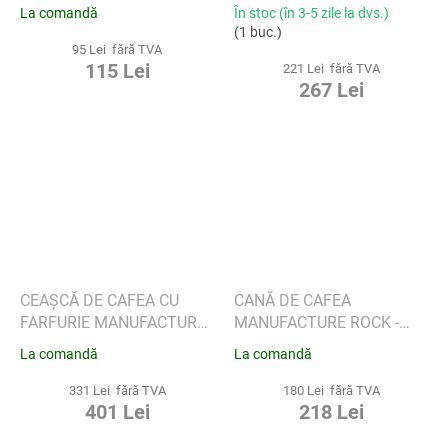
ROCK - MICKEY MOUSE
MICKEY MOUSE, 2 BUC -
La comandă
În stoc (în 3-5 zile la dvs.)
VILLEROY & BOCH
(1 buc.)
95 Lei fără TVA
115 Lei
221 Lei fără TVA
267 Lei
CEAȘCĂ DE CAFEA CU
CANĂ DE CAFEA
FARFURIE MANUFACTURE
MANUFACTURE ROCK -
ROCK - MICKEY MOUSE, 4
MICKEY MOUSE, 2 BUC.
La comandă
La comandă
BUC - VILLEROY & BOCH
VILLEROY & BOCH
331 Lei fără TVA
180 Lei fără TVA
401 Lei
218 Lei