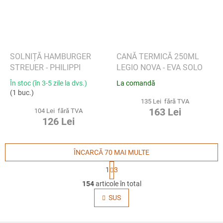
SOLNIȚĂ HAMBURGER
CANĂ TERMICĂ 250ML
STREUER - PHILIPPI
LEGIO NOVA - EVA SOLO
În stoc (în 3-5 zile la dvs.)
La comandă
(1 buc.)
135 Lei fără TVA
163 Lei
104 Lei fără TVA
126 Lei
ÎNCARCĂ 70 MAI MULTE
P
1
3
a
C
g
154
articole în total
o
i
n
SUS
n
t
a
r
r