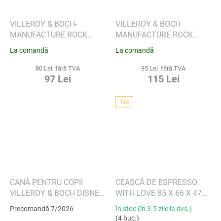
VILLEROY & BOCH-
VILLEROY & BOCH
MANUFACTURE ROCK
MANUFACTURE ROCK
BLANC - FARFURIE DE
BLANC - CEAȘCĂ DE
La comandă
La comandă
CAFEA MICKEY MOUSE
CAFEA MICKEY MOUSE
80 Lei fără TVA
95 Lei fără TVA
97 Lei
115 Lei
Tip
CANĂ PENTRU COPII
CEAȘCĂ DE ESPRESSO
VILLEROY & BOCH DISNEY
WITH LOVE 85 X 66 X 47
STITCH
MM, 60 ML - VILLEROY &
Precomandă 7/2026
În stoc (în 3-5 zile la dvs.)
BOCH
(4 buc.)