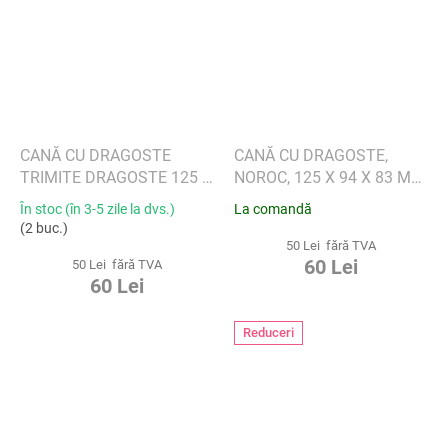
CANĂ CU DRAGOSTE
CANĂ CU DRAGOSTE,
TRIMITE DRAGOSTE 125 X
NOROC, 125 X 94 X 83 MM,
94 X 83 MM, 290 ML -
290 ML - VILLEROY &
În stoc (în 3-5 zile la dvs.)
La comandă
VILLEROY & BOCH
BOCH
(2 buc.)
50 Lei fără TVA
60 Lei
50 Lei fără TVA
60 Lei
Reduceri