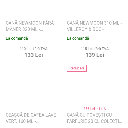
CANĂ NEWMOON FĂRĂ
CANĂ NEWMOON 310 ML -
MÂNER 320 ML -
VILLEROY & BOCH
VILLEROY & BOCH
La comandă
La comandă
110 Lei fără TVA
115 Lei fără TVA
133 Lei
139 Lei
Reduceri
256 Lei
–14 %
CEAȘCĂ DE CAFEA LAVE
CANĂ CU POVEȘTI CU
VERT, 160 ML -
FARFURIE 20 CL COLECȚIA
ASEMĂNĂTOARE. DE
JULEMORGEN - WIK &