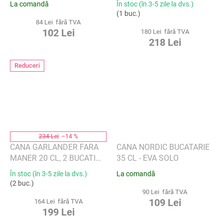
La comandă
În stoc (în 3-5 zile la dvs.)
VILLEROY & BOCH
WALSØE
(1 buc.)
84 Lei fără TVA
102 Lei
180 Lei fără TVA
218 Lei
Reduceri
234 Lei
–14 %
CANA GARLANDER FARA
CANA NORDIC BUCATARIE
MANER 20 CL, 2 BUCATI
35 CL - EVA SOLO
DIN COLECTIA
În stoc (în 3-5 zile la dvs.)
La comandă
JULEMORGEN - WIK &
(2 buc.)
WALSØE
90 Lei fără TVA
109 Lei
164 Lei fără TVA
199 Lei