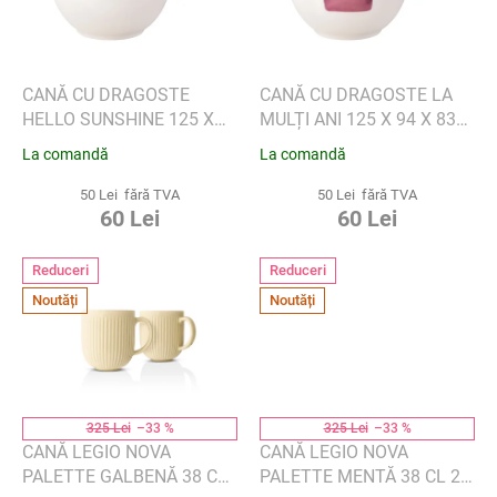
d
p
u
r
s
o
u
d
CANĂ CU DRAGOSTE
CANĂ CU DRAGOSTE LA
l
u
HELLO SUNSHINE 125 X
MULȚI ANI 125 X 94 X 83
u
s
94 X 83 MM, 290 ML -
MM, 290 ML - VILLEROY &
La comandă
La comandă
i
e
VILLEROY & BOCH
BOCH
50 Lei fără TVA
50 Lei fără TVA
60 Lei
60 Lei
Reduceri
Reduceri
Noutăți
Noutăți
325 Lei
–33 %
325 Lei
–33 %
CANĂ LEGIO NOVA
CANĂ LEGIO NOVA
PALETTE GALBENĂ 38 CL
PALETTE MENTĂ 38 CL 2