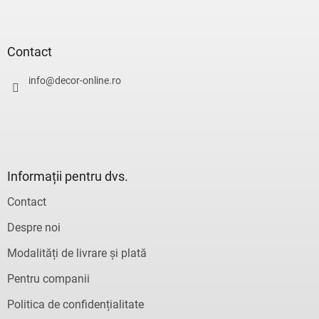
e
S
o
l
u
u
b
l
s
Contact
l
o
i
l
info
@
decor-online.ro
s
t
ă
r
i
l
o
Informații pentru dvs.
r
Contact
Despre noi
Modalități de livrare și plată
Pentru companii
Politica de confidențialitate