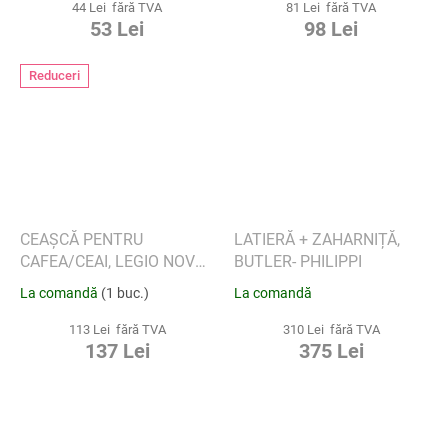
44 Lei fără TVA
81 Lei fără TVA
53 Lei
98 Lei
Reduceri
CEAȘCĂ PENTRU
LATIERĂ + ZAHARNIȚĂ,
CAFEA/CEAI, LEGIO NOVA
BUTLER- PHILIPPI
400 ML - EVA SOLO
La comandă
(1 buc.)
La comandă
113 Lei fără TVA
310 Lei fără TVA
137 Lei
375 Lei