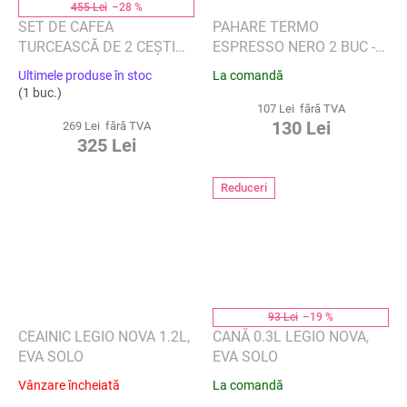
455 Lei
–28 %
SET DE CAFEA
PAHARE TERMO
TURCEASCĂ DE 2 CEȘTI
ESPRESSO NERO 2 BUC -
CU FARFURIOARE, LÂNĂ
BLOMUS
Ultimele produse în stoc
La comandă
TURCOAZ - SELAMLIQUE
(1 buc.)
107 Lei fără TVA
130 Lei
269 Lei fără TVA
325 Lei
Reduceri
93 Lei
–19 %
CEAINIC LEGIO NOVA 1.2L,
CANĂ 0.3L LEGIO NOVA,
EVA SOLO
EVA SOLO
Vânzare încheiată
La comandă