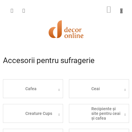
Treci
la
COŞ
conținut
DE
CUMPĂ
Accesorii pentru sufragerie
Cafea
Ceai
Recipiente și
Creature Cups
site pentru ceai
și cafea