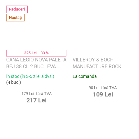
Reduceri
Noutăți
325 Lei
–33 %
CANA LEGIO NOVA PALETA
VILLEROY & BOCH
BEJ 38 CL 2 BUC - EVA
MANUFACTURE ROCK
SOLO
BLANC MICKEY MOUSE -
În stoc (în 3-5 zile la dvs.)
La comandă
CANĂ ESPRESSO 60 ML
(4 buc.)
90 Lei fără TVA
109 Lei
179 Lei fără TVA
217 Lei