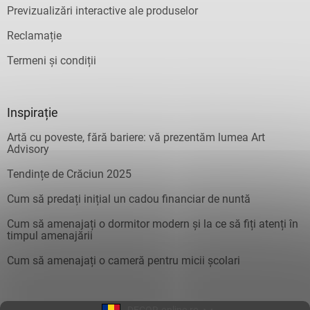
Previzualizări interactive ale produselor
Reclamație
Termeni și condiții
Inspirație
Artă cu poveste, fără bariere: vă prezentăm lumea Art
Advisory
Tendințe de Crăciun 2025
Cum să predați inițial un cadou financiar de nuntă
Cum să amenajați o dormitor modern și la ce să fiți atenți în
timpul amenajării
Cum să amenajați o cameră pentru micii școlari
DECOR-online.ro