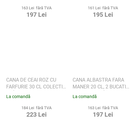
WIK & WALSØE
163 Lei fără TVA
161 Lei fără TVA
197 Lei
195 Lei
CANA DE CEAI ROZ CU
CANA ALBASTRA FARA
FARFURIE 30 CL COLECTIA
MANER 20 CL, 2 BUCATI
SLÅPEBLOM - WIK &
COLECTIA SLÅPEBLOM -
La comandă
La comandă
WALSØE
WIK & WALSØE
184 Lei fără TVA
163 Lei fără TVA
223 Lei
197 Lei