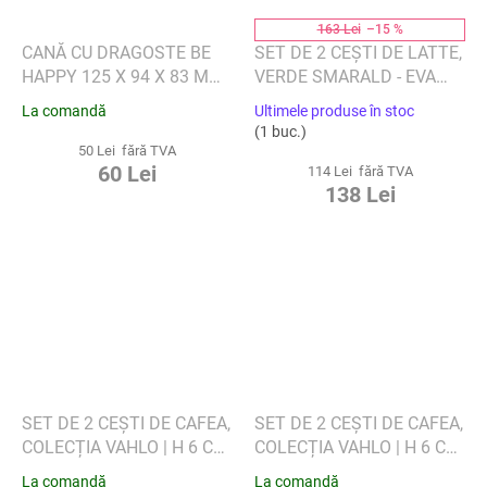
163 Lei
–15 %
CANĂ CU DRAGOSTE BE
SET DE 2 CEȘTI DE LATTE,
HAPPY 125 X 94 X 83 MM,
VERDE SMARALD - EVA
290 ML - VILLEROY &
SOLO
La comandă
Ultimele produse în stoc
BOCH
(1 buc.)
50 Lei fără TVA
60 Lei
114 Lei fără TVA
138 Lei
SET DE 2 CEȘTI DE CAFEA,
SET DE 2 CEȘTI DE CAFEA,
COLECȚIA VAHLO | H 6 CM,
COLECȚIA VAHLO | H 6 CM,
Ø 8,5 CM - GRI MIRAGE -
Ø 8,5 CM - MOONBEAM -
La comandă
La comandă