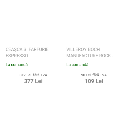
CEAȘCĂ ȘI FARFURIE
VILLEROY BOCH
ESPRESSO
MANUFACTURE ROCK -
MANUFACTURE ROCK -
CEAȘCĂ DE ESPRESSO
La comandă
La comandă
MICKEY MOUSE, 4 BUC -
MICKEY MOUSE
VILLEROY & BOCH
312 Lei fără TVA
90 Lei fără TVA
377 Lei
109 Lei