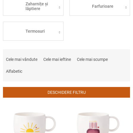
Zaharnițe și
Farfurioare
lăptiere
Termosuri
S
e
Cele mai vândute
Cele mai ieftine
Cele mai scumpe
l
e
Alfabetic
c
t
a
DESCHIDERE FILTRU
r
e
L
a
i
p
s
r
t
o
ă