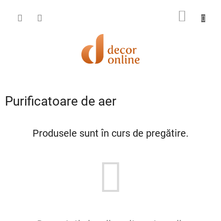
Treci
la
COŞ
conținut
DE
CUMPĂ
Purificatoare de aer
Produsele sunt în curs de pregătire.