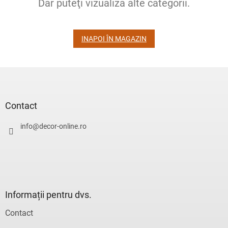
Dar puteţi vizualiza alte categorii.
INAPOI ÎN MAGAZIN
S
u
b
s
Contact
o
l
info
@
decor-online.ro
Informații pentru dvs.
Contact