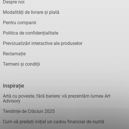
Despre noi
Modalități de livrare și plată
Pentru companii
Politica de confidențialitate
Previzualizări interactive ale produselor
Reclamație
Termeni și condiții
Inspirație
Artă cu poveste, fără bariere: vă prezentăm lumea Art
Advisory
Tendințe de Crăciun 2025
Cum să predați inițial un cadou financiar de nuntă