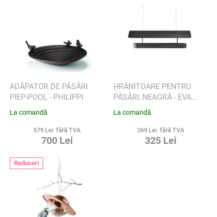
L
a
i
p
s
r
t
o
ă
d
p
u
r
s
o
u
d
ADĂPATOR DE PĂSĂRI
HRĂNITOARE PENTRU
l
u
PIEP-POOL - PHILIPPI
PĂSĂRI, NEAGRĂ - EVA
u
s
SOLO
La comandă
La comandă
i
e
579 Lei fără TVA
269 Lei fără TVA
700 Lei
325 Lei
Reduceri