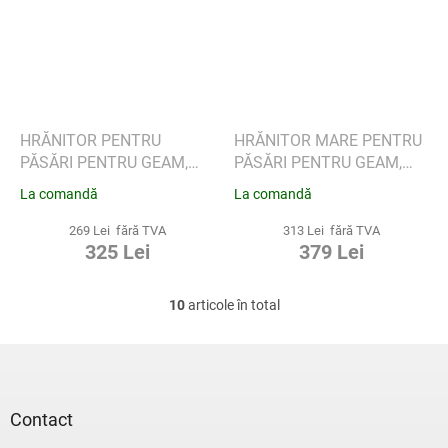
HRĂNITOR PENTRU
HRĂNITOR MARE PENTRU
PĂSĂRI PENTRU GEAM,
PĂSĂRI PENTRU GEAM,
EVA SOLO
EVA SOLO
La comandă
La comandă
269 Lei fără TVA
313 Lei fără TVA
325 Lei
379 Lei
10
articole în total
C
o
n
S
t
u
r
b
o
s
Contact
l
o
u