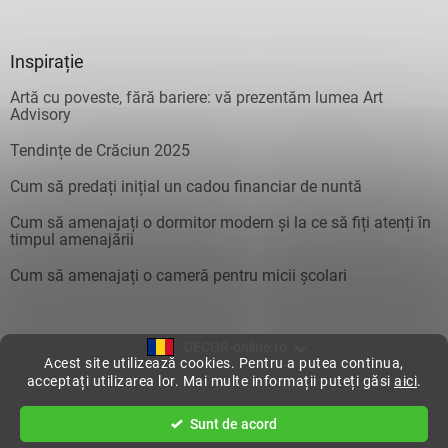
Inspirație
Artă cu poveste, fără bariere: vă prezentăm lumea Art
Advisory
Tendințe de Crăciun 2025
Cum să predați inițial un cadou financiar de nuntă
Cum să amenajați o dormitor modern și la ce să fiți atenți în
timpul amenajării
Cum să amenajați o cameră pentru micii școlari
DECOR-online.ro
Acest site utilizează cookies. Pentru a putea continua,
acceptați utilizarea lor. Mai multe informații puteți găsi
aici
.
Creat de Shoptet
Sunt de acord