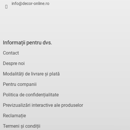
l
info
@
decor-online.ro
l
l
i
s
t
ă
r
Informații pentru dvs.
i
l
Contact
o
r
Despre noi
Modalități de livrare și plată
Pentru companii
Politica de confidențialitate
Previzualizări interactive ale produselor
Reclamație
Termeni și condiții