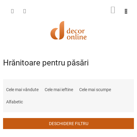
Treci
la
COŞ
conținut
DE
CUMPĂ
Hrănitoare pentru păsări
S
e
Cele mai vândute
Cele mai ieftine
Cele mai scumpe
l
e
Alfabetic
c
t
a
DESCHIDERE FILTRU
r
e