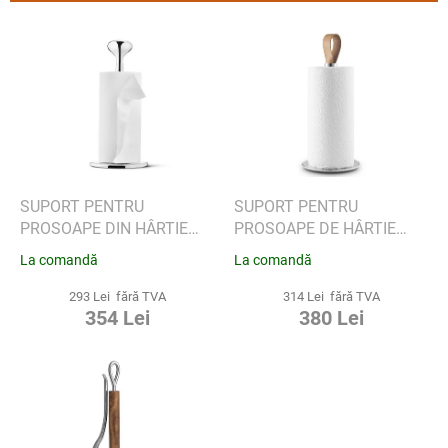
r
e
L
a
i
p
s
r
t
o
ă
d
p
u
r
s
o
u
d
SUPORT PENTRU
SUPORT PENTRU
l
u
PROSOAPE DIN HÂRTIE
PROSOAPE DE HÂRTIE
u
s
ALFREDO - GEORG
PENTRU BUCĂTĂRIE, EVA
La comandă
La comandă
i
e
JENSEN
SOLO
293 Lei fără TVA
314 Lei fără TVA
354 Lei
380 Lei