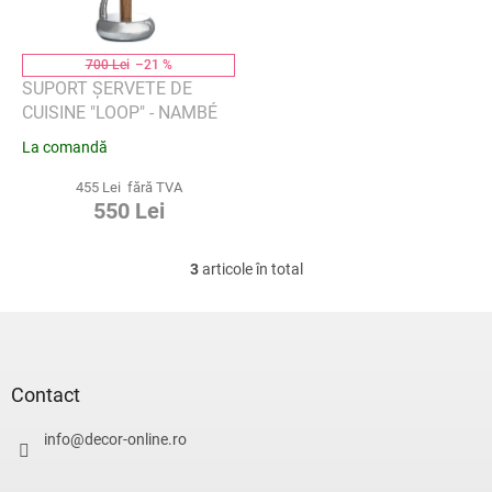
700 Lei
–21 %
SUPORT ȘERVETE DE
CUISINE "LOOP" - NAMBÉ
La comandă
455 Lei fără TVA
550 Lei
3
articole în total
C
o
n
S
t
u
r
b
o
s
Contact
l
o
u
l
info
@
decor-online.ro
l
l
i