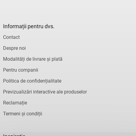
s
t
ă
r
Informații pentru dvs.
i
l
Contact
o
r
Despre noi
Modalități de livrare și plată
Pentru companii
Politica de confidențialitate
Previzualizări interactive ale produselor
Reclamație
Termeni și condiții