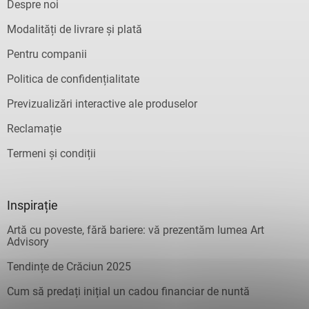
Despre noi
Modalități de livrare și plată
Pentru companii
Politica de confidențialitate
Previzualizări interactive ale produselor
Reclamație
Termeni și condiții
Inspirație
Artă cu poveste, fără bariere: vă prezentăm lumea Art
Advisory
Tendințe de Crăciun 2025
Cum să predați inițial un cadou financiar de nuntă