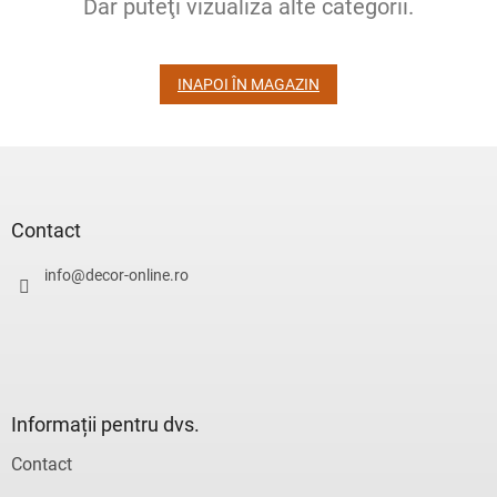
Dar puteţi vizualiza alte categorii.
INAPOI ÎN MAGAZIN
S
u
b
s
Contact
o
l
info
@
decor-online.ro
Informații pentru dvs.
Contact