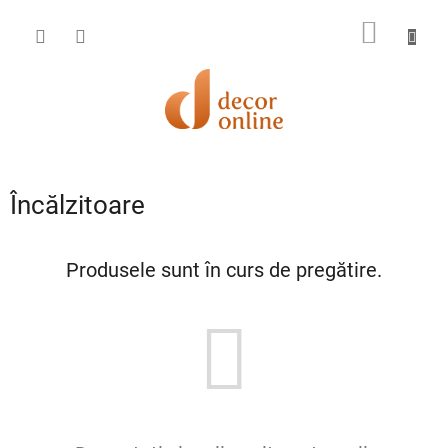
Treci
la
COŞ
conținut
DE
CUMPĂ
Încălzitoare
Produsele sunt în curs de pregătire.