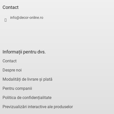
b
o
s
Contact
l
o
u
l
info
@
decor-online.ro
l
l
i
s
t
ă
r
Informații pentru dvs.
i
l
Contact
o
r
Despre noi
Modalități de livrare și plată
Pentru companii
Politica de confidențialitate
Previzualizări interactive ale produselor