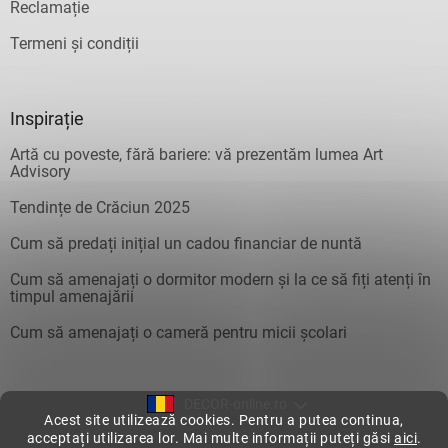
Reclamație
Termeni și condiții
Inspirație
Artă cu poveste, fără bariere: vă prezentăm lumea Art
Advisory
Tendințe de Crăciun 2025
Cum să predați inițial un cadou financiar de nuntă
Cum să amenajați o dormitor modern și la ce să fiți atenți în
timpul amenajării
Cum să amenajați o cameră pentru micii școlari
DECOR-online.ro
Acest site utilizează cookies. Pentru a putea continua,
acceptați utilizarea lor. Mai multe informații puteți găsi
aici
.