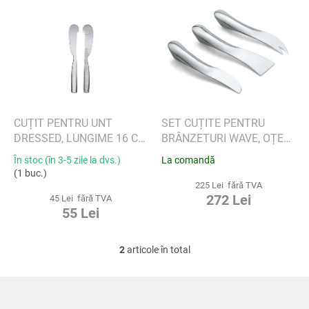
L
a
i
p
s
r
t
o
ă
d
p
u
r
s
o
u
d
CUȚIT PENTRU UNT
SET CUȚITE PENTRU
l
u
DRESSED, LUNGIME 16 CM
BRÂNZETURI WAVE, OȚEL
u
s
- ALESSI
17,5 CM - PHILIPPI
În stoc (în 3-5 zile la dvs.)
La comandă
i
e
(1 buc.)
225 Lei fără TVA
272 Lei
45 Lei fără TVA
55 Lei
2
articole în total
C
o
n
S
t
u
r