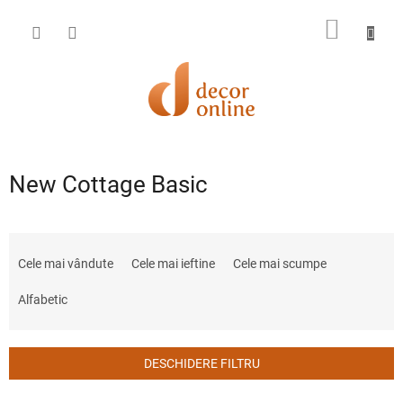
Treci
la
COŞ
conținut
DE
CUMPĂ
New Cottage Basic
S
e
Cele mai vândute
Cele mai ieftine
Cele mai scumpe
l
e
Alfabetic
c
t
a
DESCHIDERE FILTRU
r
e