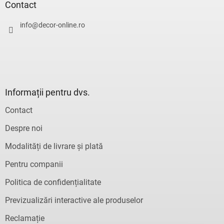
s
Contact
l
o
u
l
info
@
decor-online.ro
l
l
i
s
t
ă
r
Informații pentru dvs.
i
l
Contact
o
r
Despre noi
Modalități de livrare și plată
Pentru companii
Politica de confidențialitate
Previzualizări interactive ale produselor
Reclamație