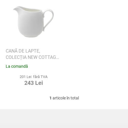
L
a
i
p
s
r
t
o
ă
d
p
u
r
s
o
u
d
CANĂ DE LAPTE,
l
u
COLECȚIA NEW COTTAGE
u
s
BASIC - VILLEROY & BOCH
La comandă
i
e
201 Lei fără TVA
243 Lei
1
articole în total
C
o
n
S
t
u
r
b
o