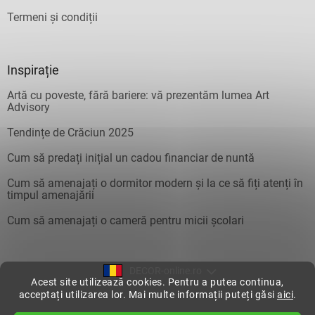
Termeni și condiții
Inspirație
Artă cu poveste, fără bariere: vă prezentăm lumea Art
Advisory
Tendințe de Crăciun 2025
Cum să predați inițial un cadou financiar de nuntă
Cum să amenajați o dormitor modern și la ce să fiți atenți în
timpul amenajării
Cum să amenajați o cameră pentru micii școlari
DECOR-online.ro
Acest site utilizează cookies. Pentru a putea continua,
acceptați utilizarea lor. Mai multe informații puteți găsi
aici
.
Creat de Shoptet