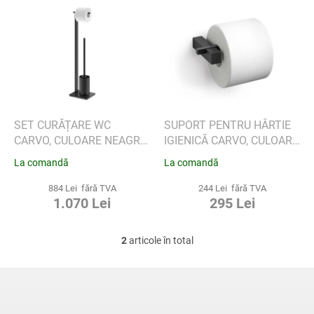
L
a
i
p
s
r
t
o
ă
d
p
u
r
s
o
u
d
SET CURĂȚARE WC
SUPORT PENTRU HÂRTIE
l
u
CARVO, CULOARE NEAGRĂ
IGIENICĂ CARVO, CULOARE
u
s
- ZACK
NEAGRĂ - ZACK
La comandă
La comandă
i
e
884 Lei fără TVA
244 Lei fără TVA
1.070 Lei
295 Lei
2
articole în total
C
o
n
S
t
u
r
b
o