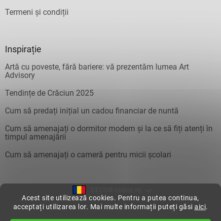
Termeni și condiții
Inspirație
Artă cu poveste, fără bariere: vă prezentăm lumea Art
Advisory
Tendințe de Crăciun 2025
Cum să predați inițial un cadou financiar de nuntă
Cum să amenajați o dormitor modern și la ce să fiți atenți în
timpul amenajării
Cum să amenajați o cameră pentru micii școlari
DECOR-online.ro
Acest site utilizează cookies. Pentru a putea continua,
acceptați utilizarea lor. Mai multe informații puteți găsi
aici
.
Creat de Shoptet