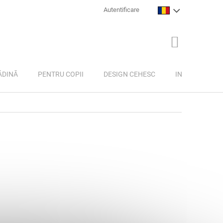
Autentificare
COŞ
DE
CUMPĂRĂTU
ĂDINĂ
PENTRU COPII
DESIGN CEHESC
INSPIRAȚIE