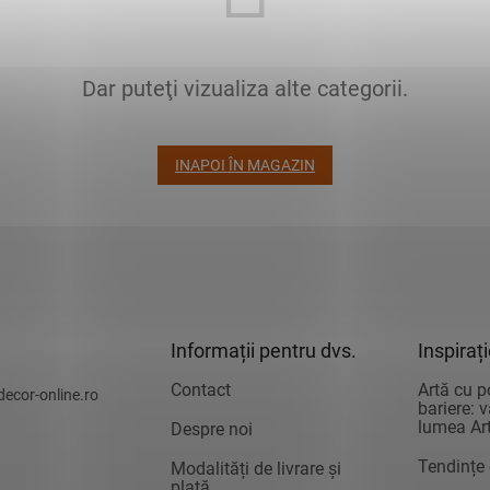
Dar puteţi vizualiza alte categorii.
INAPOI ÎN MAGAZIN
Informații pentru dvs.
Inspiraț
Contact
Artă cu p
decor-online.ro
bariere: 
lumea Art
Despre noi
Tendințe
Modalități de livrare și
plată