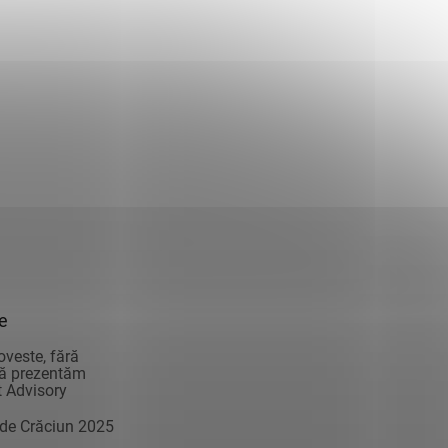
ie
oveste, fără
vă prezentăm
 Advisory
 de Crăciun 2025