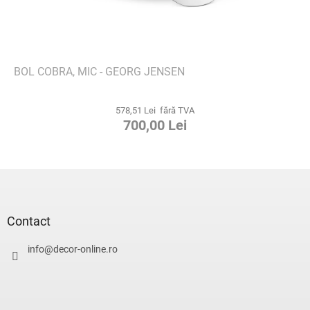
BOL COBRA, MIC - GEORG JENSEN
578,51 Lei fără TVA
700,00 Lei
S
u
b
s
Contact
o
l
info
@
decor-online.ro