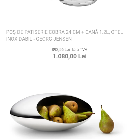
POȘ DE PATISERIE COBRA 24 CM + CANĂ 1.2L, OȚEL
INOXIDABIL - GEORG JENSEN
892,56 Lei fără TVA
1.080,00 Lei