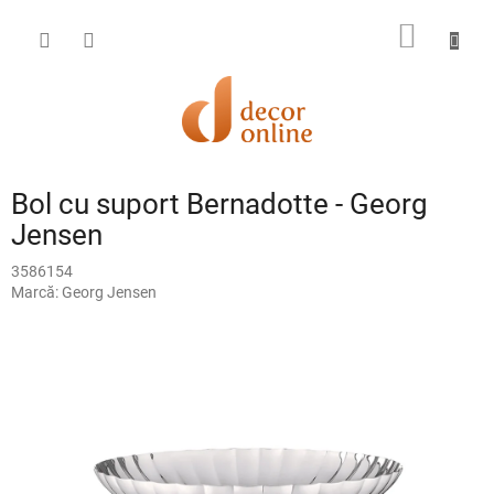
Treci
la
COŞ
conținut
DE
CUMPĂ
Bol cu suport Bernadotte - Georg
Jensen
3586154
Marcă:
Georg Jensen