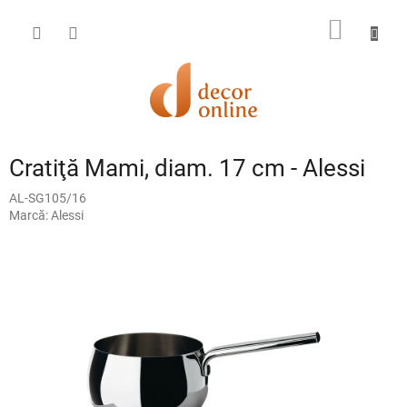
Treci
la
COŞ
conținut
DE
CUMPĂ
Cratiţă Mami, diam. 17 cm - Alessi
AL-SG105/16
Marcă:
Alessi