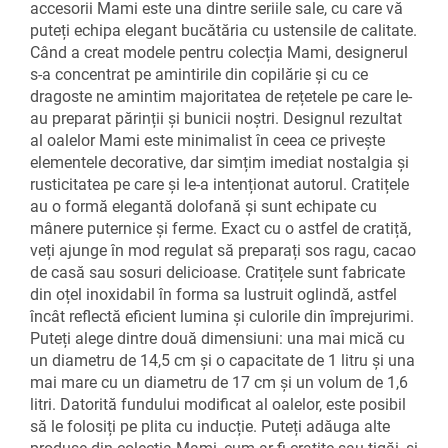
accesorii Mami este una dintre seriile sale, cu care vă
puteți echipa elegant bucătăria cu ustensile de calitate.
Când a creat modele pentru colecția Mami, designerul
s-a concentrat pe amintirile din copilărie și cu ce
dragoste ne amintim majoritatea de rețetele pe care le-
au preparat părinții și bunicii noștri. Designul rezultat
al oalelor Mami este minimalist în ceea ce privește
elementele decorative, dar simțim imediat nostalgia și
rusticitatea pe care și le-a intenționat autorul.
Cratițele
au o formă elegantă dolofană și sunt echipate cu
mânere puternice și ferme. Exact cu o astfel de cratiță,
veți ajunge în mod regulat să preparați sos ragu, cacao
de casă sau sosuri delicioase. Cratițele sunt fabricate
din oțel inoxidabil în forma sa lustruit oglindă, astfel
încât reflectă eficient lumina și culorile din împrejurimi.
Puteți alege dintre două dimensiuni: una mai mică cu
un diametru de 14,5 cm și o capacitate de 1 litru și una
mai mare cu un diametru de 17 cm și un volum de 1,6
litri. Datorită fundului modificat al oalelor, este posibil
să le folosiți pe plita cu inducție.
Puteți adăuga alte