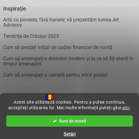
Inspirație
Artă cu poveste, fără bariere: vă prezentăm lumea Art
Advisory
Tendințe de Crăciun 2025
Cum să predați inițial un cadou financiar de nuntă
Cum să amenajați o dormitor modern și la ce să fiți atenți în
timpul amenajării
Cum să amenajați o cameră pentru micii școlari
DECOR-online.ro
Acest site utilizează cookies. Pentru a putea continua,
acceptați utilizarea lor. Mai multe informații puteți găsi
aici
.
Creat de Shoptet
Sunt de acord
Drepturi de autor 2026
DecorOnline
. Toate drepturile rezervate.
Setări