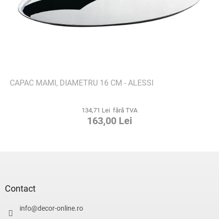
CAPAC MAMI, DIAMETRU 16 CM - ALESSI
134,71 Lei fără TVA
163,00 Lei
S
u
b
s
Contact
o
l
info
@
decor-online.ro