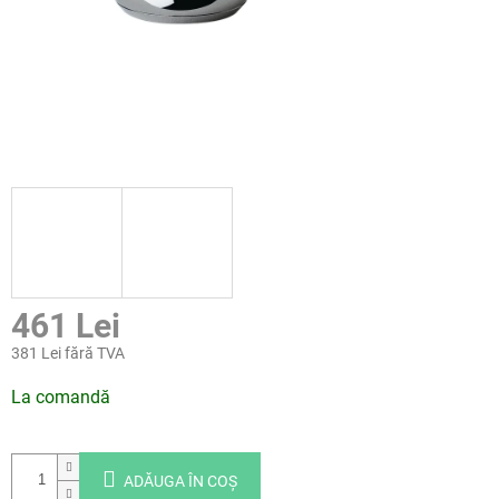
461 Lei
381 Lei fără TVA
Evaluare
La comandă
preţ:
ADĂUGA ÎN COŞ