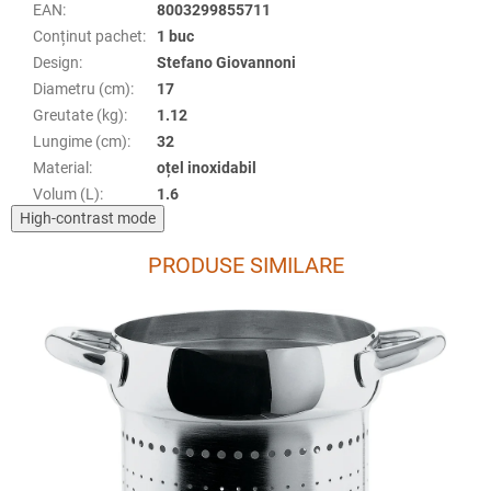
EAN
:
8003299855711
Conținut pachet
:
1 buc
Design
:
Stefano Giovannoni
Diametru (cm)
:
17
Greutate (kg)
:
1.12
Lungime (cm)
:
32
Material
:
oțel inoxidabil
Volum (L)
:
1.6
High-contrast mode
PRODUSE SIMILARE