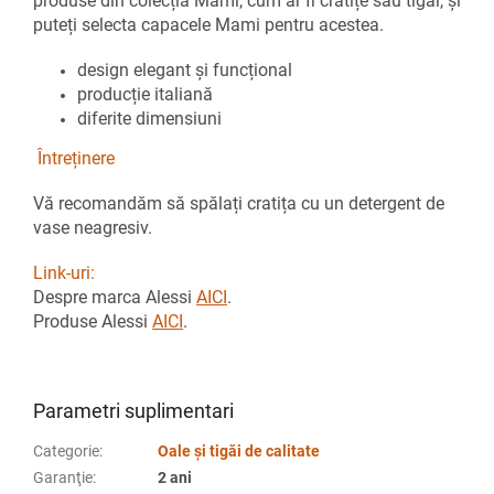
produse din colecția Mami, cum ar fi cratițe sau tigăi, și
puteți selecta capacele Mami pentru acestea.
design elegant și funcțional
producție italiană
diferite dimensiuni
Întreținere
Vă recomandăm să spălați cratița cu un detergent de
vase neagresiv.
Link-uri:
Despre marca Alessi
AICI
.
Produse Alessi
AICI
.
Parametri suplimentari
Categorie
:
Oale și tigăi de calitate
Garanţie
:
2 ani