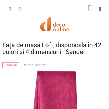
Treci
la
COŞ
conținut
DE
CUMPĂ
Față de masă Loft, disponibilă în 42
culori și 4 dimensiuni - Sander
Marcă:
Sander
Reduceri