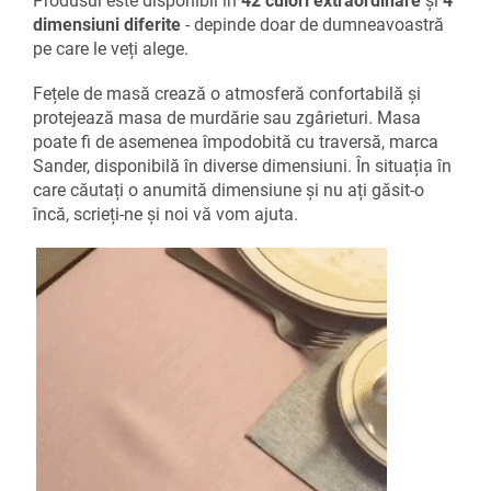
Produsul este disponibil în
42 culori extraordinare
și
4
dimensiuni diferite
- depinde doar de dumneavoastră
pe care le veți alege.
Fețele de masă crează o atmosferă confortabilă și
protejează masa de murdărie sau zgârieturi. Masa
poate fi de asemenea împodobită cu traversă, marca
S
ander, disponibilă în diverse dimensiuni. În situația în
care căutați o anumită dimensiune și nu ați găsit-o
încă, scrieți-ne și noi vă vom ajuta.