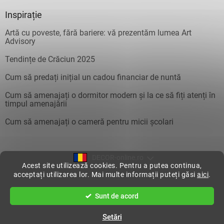
Inspirație
Artă cu poveste, fără bariere: vă prezentăm lumea Art
Advisory
Tendințe de Crăciun 2025
Cum să predați inițial un cadou financiar de nuntă
Cum să amenajați o dormitor modern și la ce să fiți atenți în
timpul amenajării
Cum să amenajați o cameră pentru micii școlari
DECOR-online.ro
Acest site utilizează cookies. Pentru a putea continua,
acceptați utilizarea lor. Mai multe informații puteți găsi
aici
.
Creat de Shoptet
Sunt de acord
Drepturi de autor 2026
DecorOnline
. Toate drepturile rezervate.
Setări