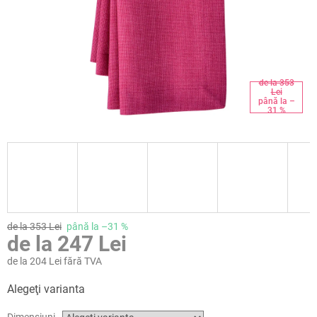
de la 353
Lei
până la –
31 %
de la 353 Lei
până la –31 %
de la
247 Lei
de la
204 Lei
fără TVA
Evaluare
Alegeţi varianta
preţ:
Dimensiuni