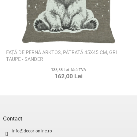
FAȚĂ DE PERNĂ ARKTOS, PĂTRATĂ 45X45 CM, GRI
TAUPE - SANDER
133,88 Lei fără TVA
162,00 Lei
S
u
b
s
Contact
o
l
info
@
decor-online.ro