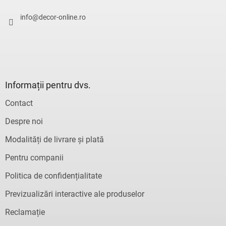
o
l
info
@
decor-online.ro
Informații pentru dvs.
Contact
Despre noi
Modalități de livrare și plată
Pentru companii
Politica de confidențialitate
Previzualizări interactive ale produselor
Reclamație