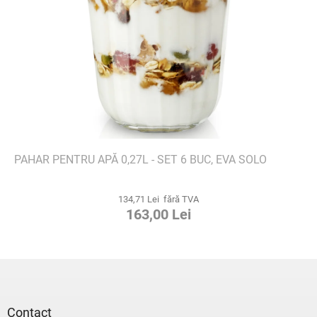
PAHAR PENTRU APĂ 0,27L - SET 6 BUC, EVA SOLO
134,71 Lei fără TVA
163,00 Lei
S
u
b
s
Contact