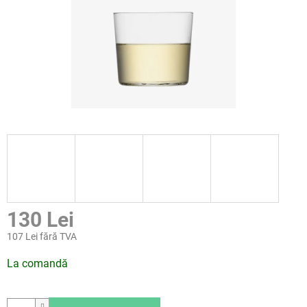
130 Lei
107 Lei fără TVA
Evaluare
La comandă
preţ: