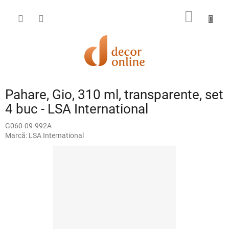
Treci
la
COŞ
conținut
DE
CUMPĂ
Pahare, Gio, 310 ml, transparente, set
4 buc - LSA International
G060-09-992A
Marcă:
LSA International