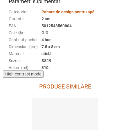
Parametri suplimentari
Categorie
:
Pahare de design pentru apă
Garanţie
:
2 ani
EAN
:
5012548560804
Colecția
:
GIO
Conținut pachet
:
4 buc
Dimensiuni (cm)
:
7.5 x 8 cm
Material
:
sticlă
Sezon
:
SS19
Volum (ml)
:
310
High-contrast mode
PRODUSE SIMILARE