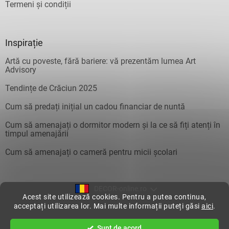
Termeni și condiții
Inspirație
Artă cu poveste, fără bariere: vă prezentăm lumea Art
Advisory
Tendințe de Crăciun 2025
Cum să predați inițial un cadou financiar de nuntă
Cum să amenajați o dormitor modern și la ce să fiți atenți în
timpul amenajării
Cum să amenajați o cameră pentru micii școlari
DECOR-online.ro
Acest site utilizează cookies. Pentru a putea continua,
acceptați utilizarea lor. Mai multe informații puteți găsi
aici
.
Creat de Shoptet
Sunt de acord