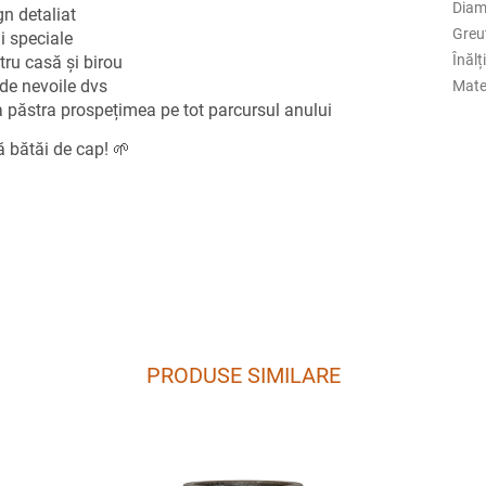
Diame
gn detaliat
Greu
i speciale
Înăl
ru casă și birou
 de nevoile dvs
Mate
a păstra prospețimea pe tot parcursul anului
 bătăi de cap! 🌱
PRODUSE SIMILARE