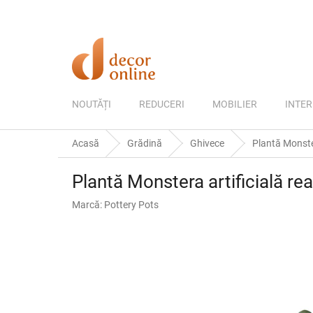
Treci
la
conținut
NOUTĂȚI
REDUCERI
MOBILIER
INTER
Acasă
Grădină
Ghivece
Plantă Monster
Plantă Monstera artificială re
Marcă:
Pottery Pots