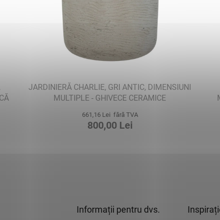
,
JARDINIERĂ CHARLIE, GRI ANTIC, DIMENSIUNI
ICĂ
MULTIPLE - GHIVECE CERAMICE
661,16 Lei fără TVA
800,00 Lei
Informații pentru dvs.
Inspiraț