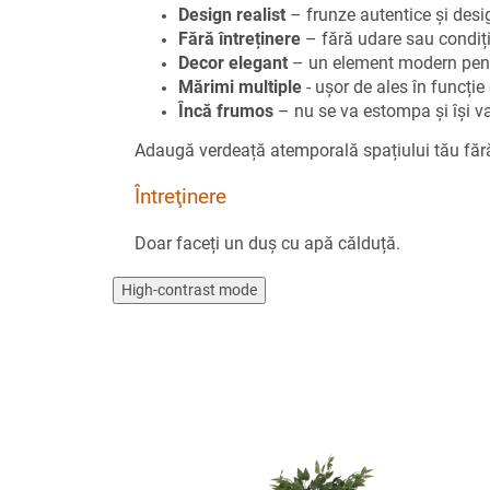
Design realist
– frunze autentice și desi
Fără întreținere
– fără udare sau condiți
Decor elegant
– un element modern pent
Mărimi multiple
- ușor de ales în funcție
Încă frumos
– nu se va estompa și își v
Adaugă verdeață atemporală spațiului tău fără
Întreţinere
Doar faceți un duș cu apă călduță.
High-contrast mode