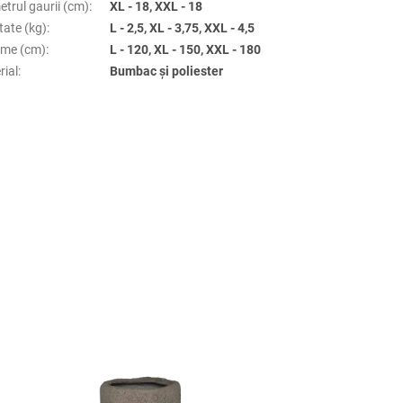
trul gaurii (cm)
:
XL - 18, XXL - 18
tate (kg)
:
L - 2,5, XL - 3,75, XXL - 4,5
țime (cm)
:
L - 120, XL - 150, XXL - 180
rial
:
Bumbac și poliester