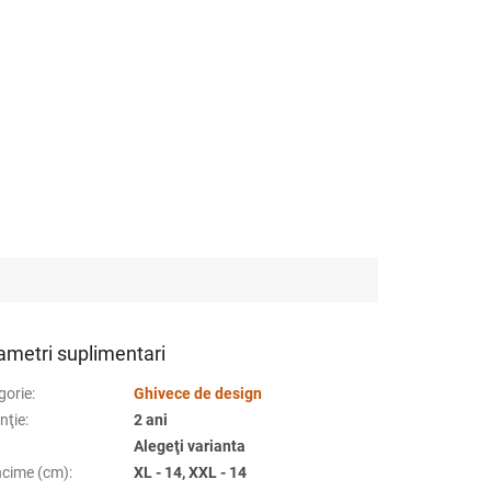
ametri suplimentari
gorie
:
Ghivece de design
nţie
:
2 ani
Alegeţi varianta
cime (cm)
:
XL - 14, XXL - 14