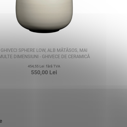
GHIVECI SPHERE LOW, ALB MĂTĂSOS, MAI
MULTE DIMENSIUNI - GHIVECE DE CERAMICĂ
454,55 Lei fără TVA
550,00 Lei
ie