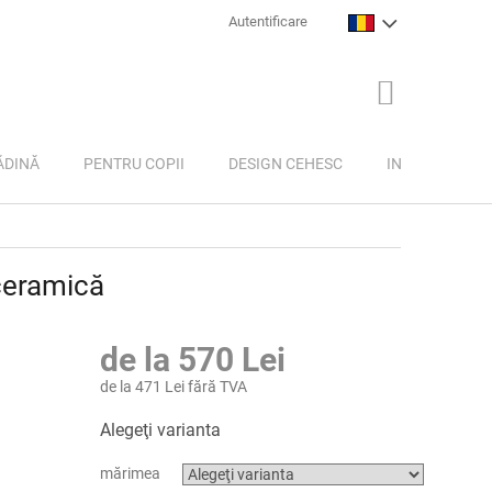
Autentificare
COŞ
DE
CUMPĂRĂTU
ĂDINĂ
PENTRU COPII
DESIGN CEHESC
INSPIRAȚIE
 ceramică
de la
570 Lei
de la
471 Lei
fără TVA
Evaluare
Alegeţi varianta
preţ:
mărimea