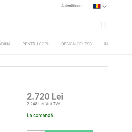
Autentificare
COŞ
DE
CUMPĂRĂTU
ĂDINĂ
PENTRU COPII
DESIGN CEHESC
INSPIRAȚIE
2.720 Lei
2.248 Lei fără TVA
Evaluare
La comandă
preţ: