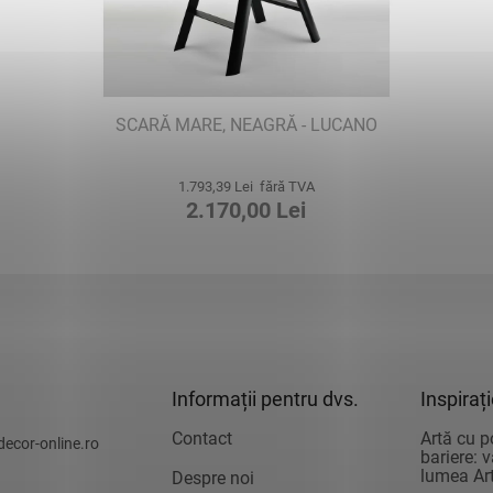
SCARĂ MARE, NEAGRĂ - LUCANO
1.793,39 Lei fără TVA
2.170,00 Lei
Informații pentru dvs.
Inspiraț
Contact
Artă cu p
decor-online.ro
bariere: 
lumea Art
Despre noi