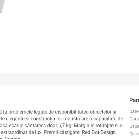
Par
 la problemele legate de disponibilitatea obiectelor și
Cate
rte elegante și construcția lor robustă are o capacitate de
Gara
că scările cântăresc doar 6,7 kg! Marginile rotunjite și o
Capa
 extraordinar de lux. Premii câștigate: Red Dot Design,
Cea 