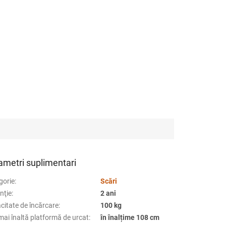
ametri suplimentari
gorie
:
Scări
nţie
:
2 ani
citate de încărcare
:
100 kg
mai înaltă platformă de urcat
:
în înalțime 108 cm