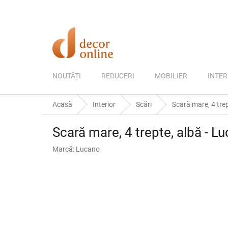
Treci
la
conținut
NOUTĂȚI
REDUCERI
MOBILIER
INTER
Acasă
Interior
Scări
Scară mare, 4 tre
Scară mare, 4 trepte, albă - L
Marcă:
Lucano