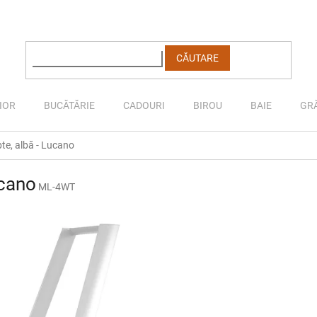
CĂUTARE
IOR
BUCĂTĂRIE
CADOURI
BIROU
BAIE
GR
pte, albă - Lucano
ucano
ML-4WT