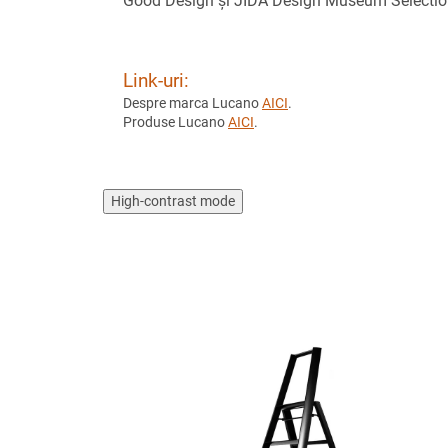
Good Design și JIDA Design Museum Selectio
Link-uri:
Despre marca Lucano
AICI
.
Produse Lucano
AICI
.
High-contrast mode