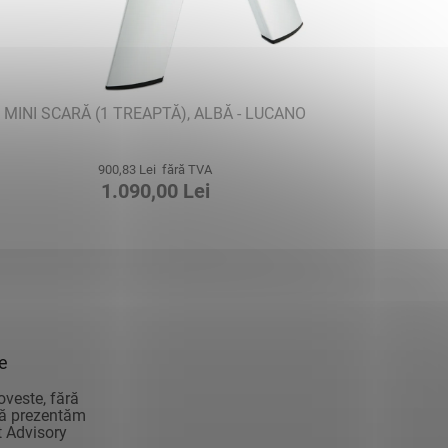
MINI SCARĂ (1 TREAPTĂ), ALBĂ - LUCANO
900,83 Lei fără TVA
1.090,00 Lei
ie
oveste, fără
vă prezentăm
 Advisory