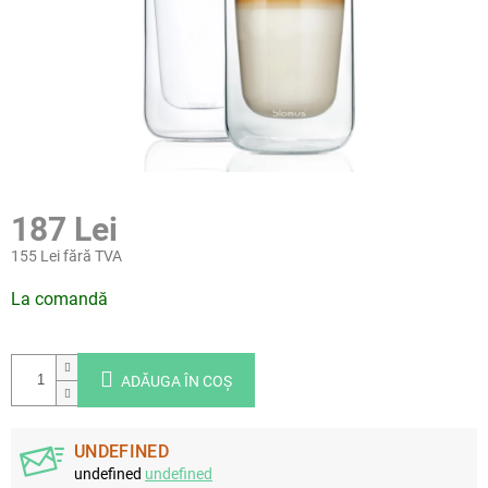
187 Lei
155 Lei fără TVA
Evaluare
La comandă
preţ:
ADĂUGA ÎN COŞ
UNDEFINED
undefined
undefined