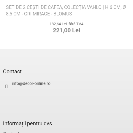
SET DE 2 CEȘTI DE CAFEA, COLECȚIA VAHLO | H 6 CM, Ø
8,5 CM - GRI MIRAGE - BLOMUS
182,64 Lei fără TVA
221,00 Lei
S
u
b
s
Contact
o
l
info
@
decor-online.ro
Informații pentru dvs.