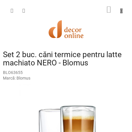
Treci
la
COŞ
conținut
DE
CUMPĂ
Set 2 buc. căni termice pentru latte
machiato NERO - Blomus
BLO63655
Marcă:
Blomus