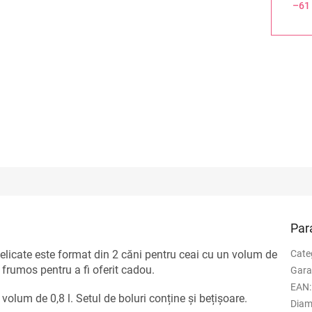
–61
Par
 delicate este format din 2 căni pentru ceai cu un volum de
Cate
ă frumos pentru a fi oferit cadou.
Gara
EAN
:
volum de 0,8 l. Setul de boluri conține și bețișoare.
Diam