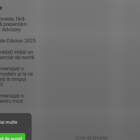
ie
oveste, fără
vă prezentăm
 Advisory
 de Crăciun 2025
edați inițial un
anciar de nuntă
menajați o
modern și la ce
enți în timpul
ii
menajați o
ntru micii
Mai multe
Creat de Shoptet
nt de acord