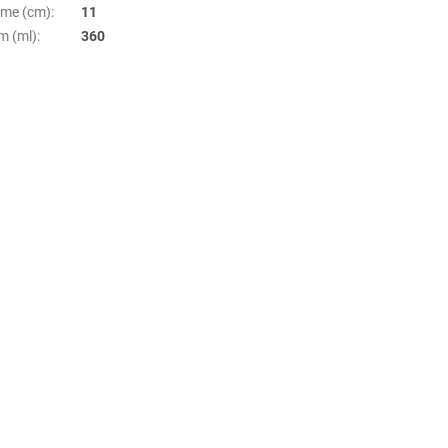
țime (cm)
:
11
m (ml)
:
360