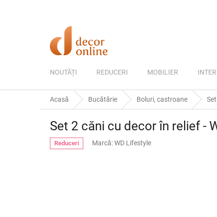
Treci
la
conținut
NOUTĂȚI
REDUCERI
MOBILIER
INTER
Acasă
Bucătărie
Boluri, castroane
Set
Set 2 căni cu decor în relief - 
Marcă:
WD Lifestyle
Reduceri