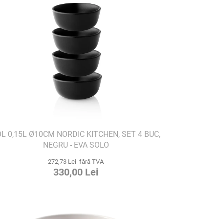
L 0,15L Ø10CM NORDIC KITCHEN, SET 4 BUC,
NEGRU - EVA SOLO
272,73 Lei fără TVA
330,00 Lei