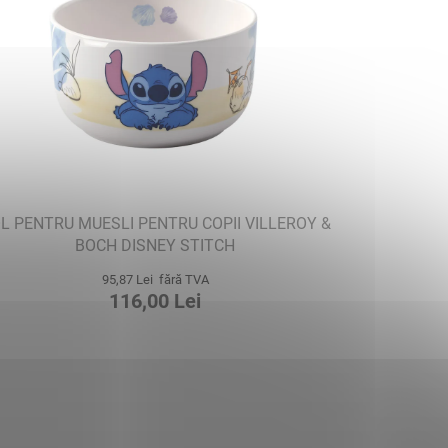
L PENTRU MUESLI PENTRU COPII VILLEROY &
BOCH DISNEY STITCH
95,87 Lei fără TVA
116,00 Lei