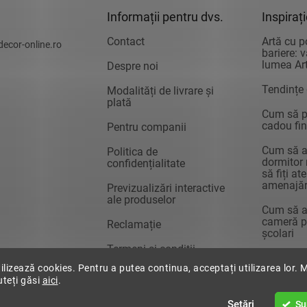
Informații pentru dvs.
Inspiraț
Contact
Artă cu p
decor-online.ro
bariere: 
lumea Art
Despre noi
Tendințe
Modalități de livrare și
plată
Cum să pr
cadou fin
Pentru companii
Cum să a
Politica de
dormitor 
confidențialitate
să fiți at
amenajăr
Previzualizări interactive
ale produselor
Cum să a
cameră pe
Reclamație
școlari
Termeni și condiții
tilizează cookies. Pentru a putea continua, acceptați utilizarea lor. 
uteți găsi
aici
.
zervate.
Setări
Su