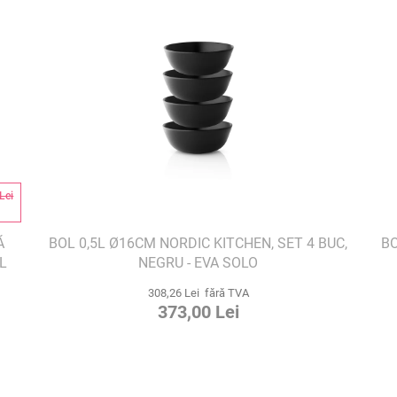
Lei
%
Ă
BOL 0,5L Ø16CM NORDIC KITCHEN, SET 4 BUC,
BO
L
NEGRU - EVA SOLO
308,26 Lei fără TVA
373,00 Lei