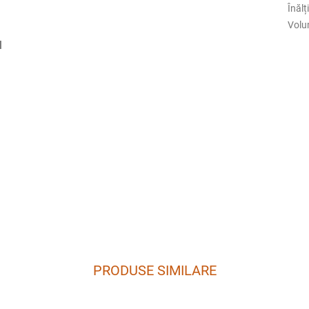
Înăl
Volu
l
PRODUSE SIMILARE