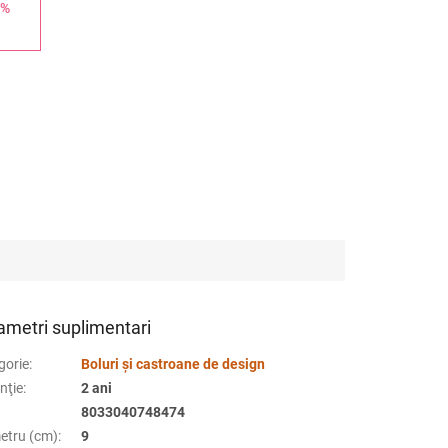
 %
ametri suplimentari
gorie
:
Boluri și castroane de design
nţie
:
2 ani
8033040748474
etru (cm)
:
9