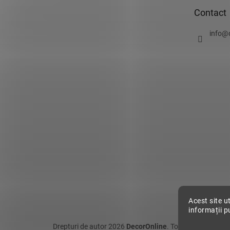
o
Contact
l
info
@
Acest site u
informații p
Drepturi de autor 2026
DecorOnline
. Toate drepturile re