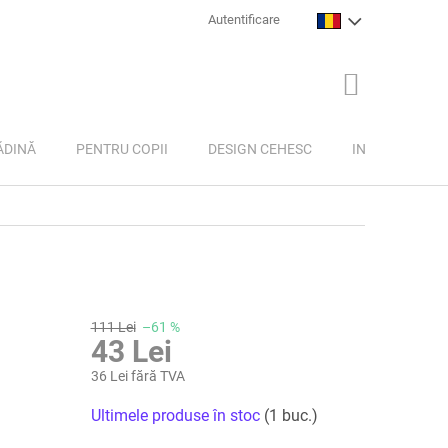
Autentificare
COŞ
DE
CUMPĂRĂTU
ĂDINĂ
PENTRU COPII
DESIGN CEHESC
INSPIRAȚIE
111 Lei
–61 %
43 Lei
36 Lei fără TVA
Evaluare
Ultimele produse în stoc
(1 buc.)
preţ: