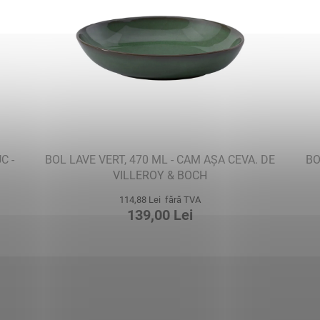
C -
BOL LAVE VERT, 470 ML - CAM AȘA CEVA. DE
BO
VILLEROY & BOCH
114,88 Lei fără TVA
139,00 Lei