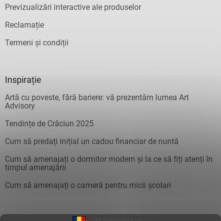
Previzualizări interactive ale produselor
Reclamație
Termeni și condiții
Inspirație
Artă cu poveste, fără bariere: vă prezentăm lumea Art
Advisory
Tendințe de Crăciun 2025
Cum să predați inițial un cadou financiar de nuntă
Cum să amenajați o dormitor modern și la ce să fiți atenți în
timpul amenajării
Cum să amenajați o cameră pentru micii școlari
DECOR-online.ro