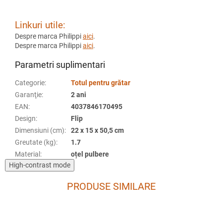
Linkuri utile:
Despre marca Philippi
aici
.
Despre marca Philippi
aici
.
Parametri suplimentari
Categorie
:
Totul pentru grătar
Garanţie
:
2 ani
EAN
:
4037846170495
Design
:
Flip
Dimensiuni (cm)
:
22 x 15 x 50,5 cm
Greutate (kg)
:
1.7
Material
:
oțel pulbere
High-contrast mode
PRODUSE SIMILARE