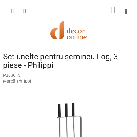
Treci
la
COŞ
conținut
DE
CUMPĂ
Set unelte pentru șemineu Log, 3
piese - Philippi
P203013
Marcă:
Philippi