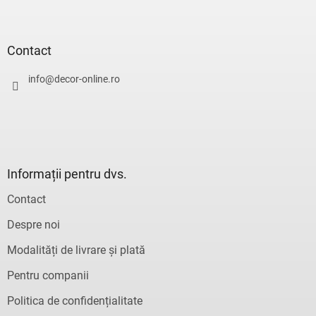
S
u
b
s
Contact
o
l
info
@
decor-online.ro
Informații pentru dvs.
Contact
Despre noi
Modalități de livrare și plată
Pentru companii
Politica de confidențialitate