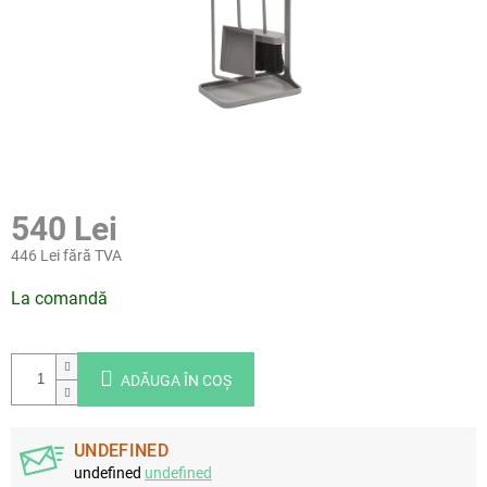
540 Lei
446 Lei fără TVA
Evaluare
La comandă
preţ:
ADĂUGA ÎN COŞ
UNDEFINED
undefined
undefined