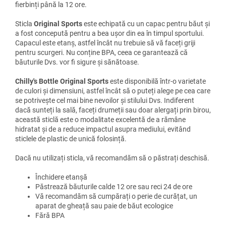
fierbinți până la 12 ore.
Sticla
Original Sports
este echipată cu un capac pentru băut și
a fost concepută pentru a bea ușor din ea în timpul sportului.
Capacul este etanș, astfel încât nu trebuie să vă faceți griji
pentru scurgeri. Nu conține BPA, ceea ce garantează că
băuturile Dvs. vor fi sigure și sănătoase.
Chilly's Bottle Original Sports
este disponibilă într-o varietate
de culori și dimensiuni, astfel încât să o puteți alege pe cea care
se potrivește cel mai bine nevoilor și stilului Dvs. Indiferent
dacă sunteți la sală, faceți drumeții sau doar alergați prin birou,
această sticlă este o modalitate excelentă de a rămâne
hidratat și de a reduce impactul asupra mediului, evitând
sticlele de plastic de unică folosință.
Dacă nu utilizați sticla, vă recomandăm să o păstrați deschisă.
Închidere etanșă
Păstrează băuturile calde 12 ore sau reci 24 de ore
Vă recomandăm să cumpărați o perie de curățat, un
aparat de gheață sau paie de băut ecologice
Fără BPA