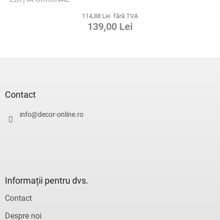
114,88 Lei fără TVA
139,00 Lei
S
u
b
s
Contact
o
l
info
@
decor-online.ro
Informații pentru dvs.
Contact
Despre noi