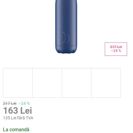
217 Lei
–24 %
217 Lei
–24 %
163 Lei
135 Lei fără TVA
Evaluare
La comandă
preţ: