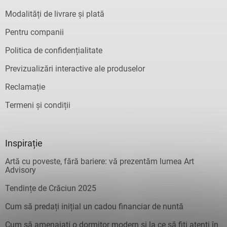
Modalități de livrare și plată
Pentru companii
Politica de confidențialitate
Previzualizări interactive ale produselor
Reclamație
Termeni și condiții
Inspirație
Artă cu poveste, fără bariere: vă prezentăm lumea Art
Advisory
Tendințe de Crăciun 2025
Cum să predați inițial un cadou financiar de nuntă
Cum să amenajați o dormitor modern și la ce să fiți atenți în