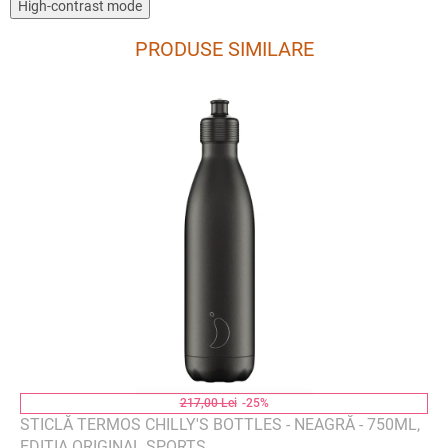
High-contrast mode
PRODUSE SIMILARE
217,00 Lei
-25%
STICLĂ TERMOS CHILLY'S BOTTLES - NEAGRĂ - 750ML,
EDIȚIA ORIGINAL SPORTS