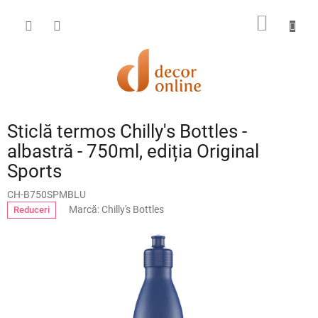
Treci
la
COŞ
conținut
DE
CUMPĂ
Sticlă termos Chilly's Bottles -
albastră - 750ml, ediția Original
Sports
CH-B750SPMBLU
Marcă:
Chilly's Bottles
Reduceri