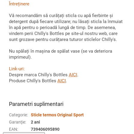
Întreținere
Vă recomandăm să curățați sticla cu apă fierbinte și
detergent după fiecare utilizare; nu lăsați sticla la înmuiat
în apă pentru o perioadă lungă de timp. De asemenea,
vindem perii Chilly's Bottles pe site-ul nostru web, care
sunt grozave pentru curățarea tuturor sticlelor Chilly's.
Nu spălați în mașina de spălat vase (se va deteriora
imprimeul).
Link-uri:
Despre marca Chilly's Bottles
AICI
.
Produse Chilly's Bottles
AICI
.
Parametri suplimentari
Categorie
:
Sticle termos Original Sport
Garanţie
:
2 ani
EAN
:
739406095890