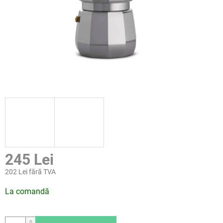
245 Lei
202 Lei fără TVA
Evaluare
La comandă
preţ: