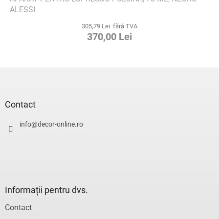
ALESSI
305,79 Lei fără TVA
370,00 Lei
S
u
b
s
Contact
o
l
info
@
decor-online.ro
Informații pentru dvs.
Contact