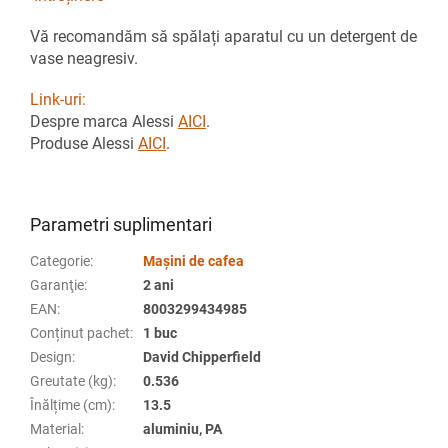
Vă recomandăm să spălați aparatul cu un detergent de
vase neagresiv.
Link-uri:
Despre marca Alessi
AICI
.
Produse Alessi
AICI
.
Parametri suplimentari
Categorie
:
Mașini de cafea
Garanţie
:
2 ani
EAN
:
8003299434985
Conținut pachet
:
1 buc
Design
:
David Chipperfield
Greutate (kg)
:
0.536
Înălțime (cm)
:
13.5
Material
:
aluminiu, PA