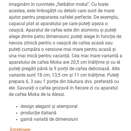
imaginăm în cuvintele „fierbător moka”. Cu toate
acestea, este îmbogățit cu detalii care sunt de mare
ajutor pentru prepararea cafelei perfecte. De exemplu,
capacul plat al aparatului pe care puteți așeza o
ceașcă. Aparatul de cafea este din aluminiu și puteți
alege dintre patru dimensiuni; puteți alege în funcție de
nevoia zilnică pentru o ceașcă de cafea acasă sau
puteți cumpăra o versiune mai mare pentru acasă și
una mai mică pentru vacanță. Cea mai mare variantă a
aparatului de cafea Moka are 20,5 cm înălțime și cu el
puteți pregăti până la 9 porții de cafea delicioasă. Alte
variante sunt 18 cm, 13,5 cm și 11 cm înălțime. Puteți
prepara 6, 3 sau 1 porție din băutura dvs. preferată cu
ele. Savurați o cafea grozavă în fiecare zi cu aparatul
de cafea Moka de la Alessi.
design elegant și atemporal
producție italiană
gamă variată
de dimensiuni
Întreținere