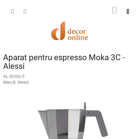
Treci
la
COŞ
conținut
DE
CUMPĂ
Aparat pentru espresso Moka 3C -
Alessi
AL-DC06/3
Marcă:
Alessi