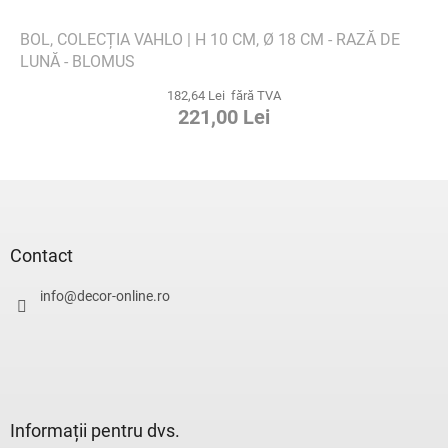
BOL, COLECȚIA VAHLO | H 10 CM, Ø 18 CM - RAZĂ DE
LUNĂ - BLOMUS
182,64 Lei fără TVA
221,00 Lei
S
u
b
s
Contact
o
l
info
@
decor-online.ro
Informații pentru dvs.