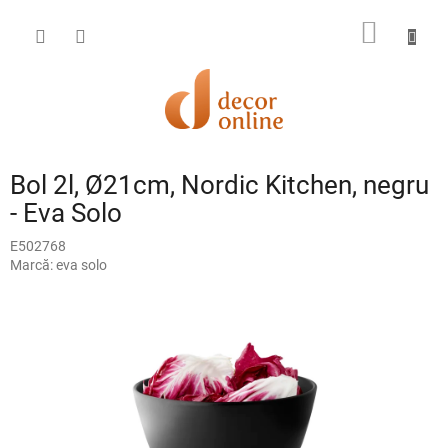
Treci
la
COŞ
conținut
DE
CUMPĂ
Bol 2l, Ø21cm, Nordic Kitchen, negru
- Eva Solo
E502768
Marcă:
eva solo