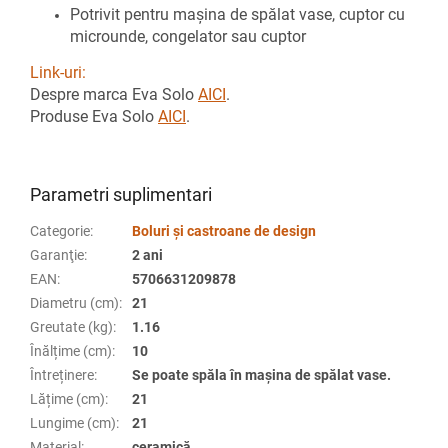
Potrivit pentru mașina de spălat vase, cuptor cu
microunde, congelator sau cuptor
Link-uri:
Despre marca Eva Solo
AICI
.
Produse Eva Solo
AICI
.
Parametri suplimentari
Categorie
:
Boluri și castroane de design
Garanţie
:
2 ani
EAN
:
5706631209878
Diametru (cm)
:
21
Greutate (kg)
:
1.16
Înălțime (cm)
:
10
Întreținere
:
Se poate spăla în mașina de spălat vase.
Lățime (cm)
:
21
Lungime (cm)
:
21
Material
:
ceramică