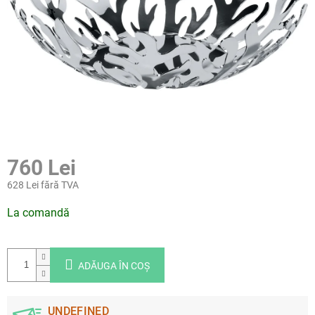
760 Lei
628 Lei fără TVA
Evaluare
La comandă
preţ:
ADĂUGA ÎN COŞ
UNDEFINED