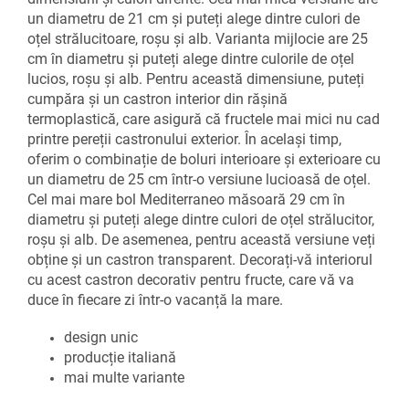
un diametru de 21 cm și puteți alege dintre culori de
oțel strălucitoare, roșu și alb. Varianta mijlocie are 25
cm în diametru și puteți alege dintre culorile de oțel
lucios, roșu și alb. Pentru această dimensiune, puteți
cumpăra și un castron interior din rășină
termoplastică, care asigură că fructele mai mici nu cad
printre pereții castronului exterior. În același timp,
oferim o combinație de boluri interioare și exterioare cu
un diametru de 25 cm într-o versiune lucioasă de oțel.
Cel mai mare bol Mediterraneo măsoară 29 cm în
diametru și puteți alege dintre culori de oțel strălucitor,
roșu și alb. De asemenea, pentru această versiune veți
obține și un castron transparent. Decorați-vă interiorul
cu acest castron decorativ pentru fructe, care vă va
duce în fiecare zi într-o vacanță la mare.
design unic
producție italiană
mai multe variante