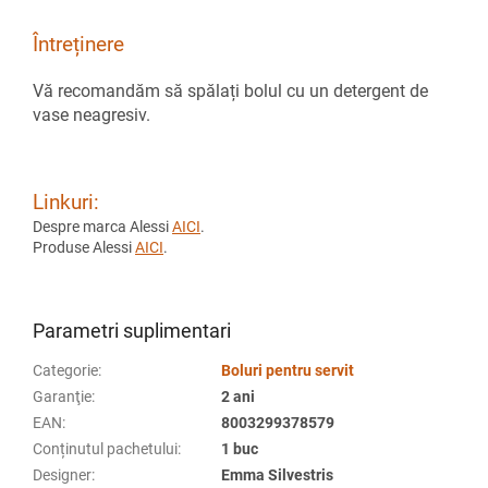
Întreținere
Vă recomandăm să spălați bolul cu un detergent de
vase neagresiv.
Linkuri:
Despre marca Alessi
AICI
.
Produse Alessi
AICI
.
Parametri suplimentari
Categorie
:
Boluri pentru servit
Garanţie
:
2 ani
EAN
:
8003299378579
Conținutul pachetului
:
1 buc
Designer
:
Emma Silvestris