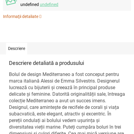
undefined
undefined
Informaţii detaliate
Descriere
Descriere detaliată a produsului
Bolul de design Mediterraneo a fost conceput pentru
marca italiană Alessi de Emma Silvestris. Designerul
lucrează cu bijuterii și creează în principal produse
delicate și feminine. Datorită originalității sale, întreaga
colecție Mediterraneo a avut un succes imens.
Designul, care amintește de recifele de corali și viața
subacvatică, este elegant, atractiv și excentric. În
pereții ondulați ai bolului vedem ușurința și
diversitatea vieții marine. Puteți cumpăra boluri în trei
dimensiuni și culori diferite. Cea mai mică versiune are