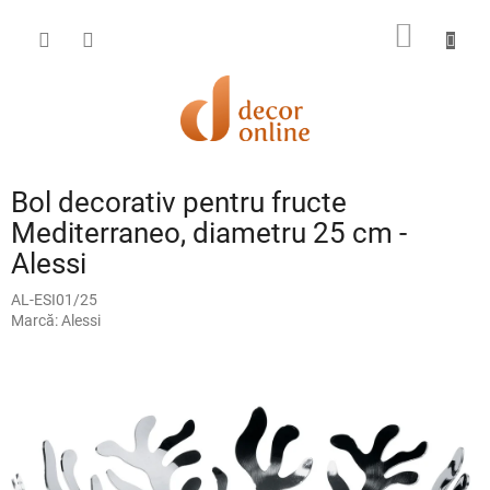
Treci
la
COŞ
conținut
DE
CUMPĂ
Bol decorativ pentru fructe
Mediterraneo, diametru 25 cm -
Alessi
AL-ESI01/25
Marcă:
Alessi