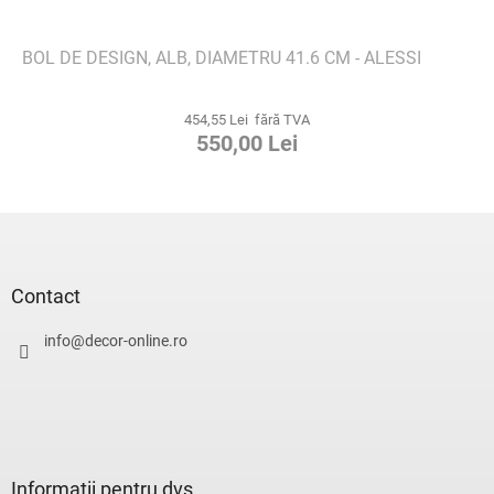
BOL DE DESIGN, ALB, DIAMETRU 41.6 CM - ALESSI
454,55 Lei fără TVA
550,00 Lei
S
u
b
s
Contact
o
l
info
@
decor-online.ro
Informații pentru dvs.