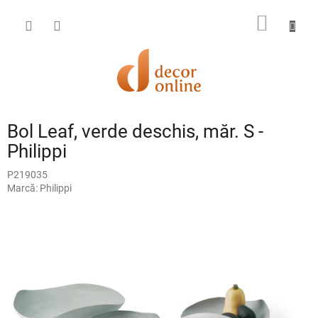
Treci
la
COŞ
conținut
DE
CUMPĂ
Bol Leaf, verde deschis, măr. S -
Philippi
P219035
Marcă:
Philippi