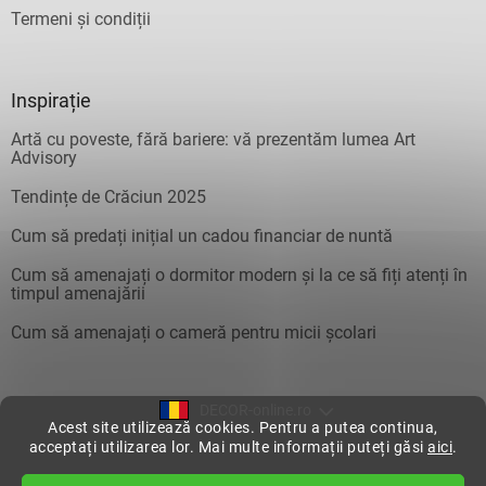
Termeni și condiții
Inspirație
Artă cu poveste, fără bariere: vă prezentăm lumea Art
Advisory
Tendințe de Crăciun 2025
Cum să predați inițial un cadou financiar de nuntă
Cum să amenajați o dormitor modern și la ce să fiți atenți în
timpul amenajării
Cum să amenajați o cameră pentru micii școlari
DECOR-online.ro
Acest site utilizează cookies. Pentru a putea continua,
acceptați utilizarea lor. Mai multe informații puteți găsi
aici
.
Creat de Shoptet