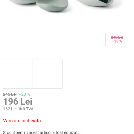
245 Lei
–20 %
245 Lei
–20 %
196 Lei
162 Lei fără TVA
Evaluare
Vânzare încheiată
preţ:
Stocul pentru acest articol a fost epuizat…