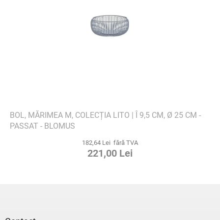
BOL, MĂRIMEA M, COLECȚIA LITO | Î 9,5 CM, Ø 25 CM -
PASSAT - BLOMUS
182,64 Lei fără TVA
221,00 Lei
S
u
b