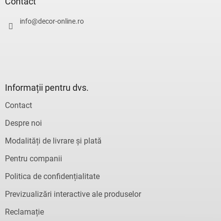
s
Contact
o
l
info
@
decor-online.ro
Informații pentru dvs.
Contact
Despre noi
Modalități de livrare și plată
Pentru companii
Politica de confidențialitate
Previzualizări interactive ale produselor
Reclamație