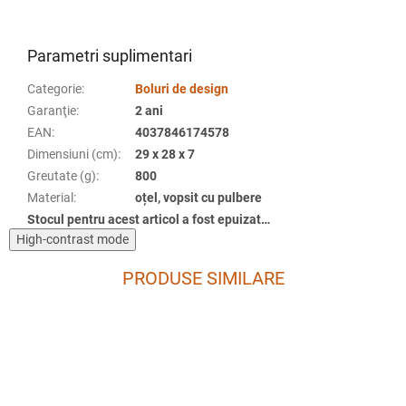
Parametri suplimentari
Categorie
:
Boluri de design
Garanţie
:
2 ani
EAN
:
4037846174578
Dimensiuni (cm)
:
29 x 28 x 7
Greutate (g)
:
800
Material
:
oțel, vopsit cu pulbere
Stocul pentru acest articol a fost epuizat…
High-contrast mode
PRODUSE SIMILARE