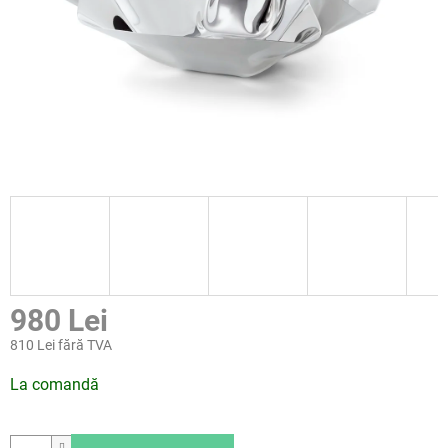
980 Lei
810 Lei fără TVA
Evaluare
La comandă
preţ: