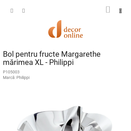
Treci
la
COŞ
conținut
DE
CUMPĂ
Bol pentru fructe Margarethe
mărimea XL - Philippi
P105003
Marcă:
Philippi