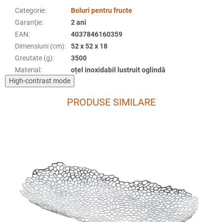
Categorie
:
Boluri pentru fructe
Garanţie
:
2 ani
EAN
:
4037846160359
Dimensiuni (cm)
:
52 x 52 x 18
Greutate (g)
:
3500
Material
:
oțel inoxidabil lustruit oglindă
High-contrast mode
PRODUSE SIMILARE