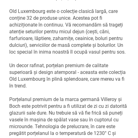
Old Luxembourg este o colecție clasică largă, care
conține 32 de produse unice. Acestea pot fi
achiziționate în continuu. Vă recomandăm să trageți
atenție seturilor pentru micul dejun (cești, căni,
farfurioare, lăptiere, zaharnițe, ceainice, boluri pentru
dulciuri), serviciilor de masă complete și bolurilor. Un
loc special în inima noastră îl ocupă vasul pentru sos.
Un decor rafinat, porțelan premium de calitate
superioară și design atemporal - aceasta este colecția
Old Luxembourg în plină splendoare, care mereu va fi
în trend.
Porțelanul premium de la marca germană Villeroy și
Boch este potrivit pentru a fi utilizat de zi cu zi datorită
glazurii sale dure. Nu trebuie să vă fie frică să puneți
vasele în mașina de spălat vase sau în cuptorul cu
microunde. Tehnologia de prelucrare, în care este
pregătit porțelanul la o temperatură de 1230° C și