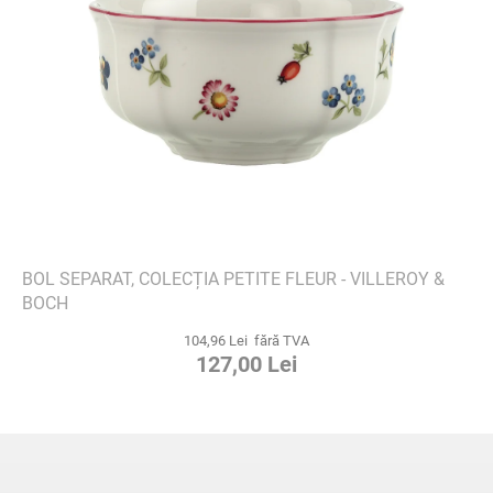
BOL SEPARAT, COLECȚIA PETITE FLEUR - VILLEROY &
BOCH
104,96 Lei fără TVA
127,00 Lei
S
u
b