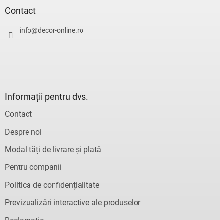
s
Contact
o
l
info
@
decor-online.ro
Informații pentru dvs.
Contact
Despre noi
Modalități de livrare și plată
Pentru companii
Politica de confidențialitate
Previzualizări interactive ale produselor