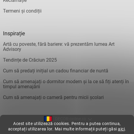
Reclamație
Termeni și condiții
Inspirație
Artă cu poveste, fără bariere: vă prezentăm lumea Art
Advisory
Tendințe de Crăciun 2025
Cum să predați inițial un cadou financiar de nuntă
Cum să amenajați o dormitor modern și la ce să fiți atenți în
timpul amenajării
Cum să amenajați o cameră pentru micii școlari
DECOR-online.ro
Acest site utilizează cookies. Pentru a putea continua,
acceptați utilizarea lor. Mai multe informații puteți găsi
aici
.
Creat de Shoptet