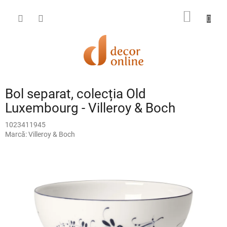
Treci
la
COŞ
conținut
DE
CUMPĂ
Bol separat, colecția Old
Luxembourg - Villeroy & Boch
1023411945
Marcă:
Villeroy & Boch