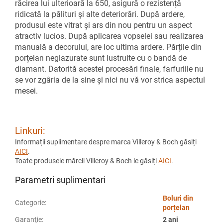
răcirea lui ulterioară la 650, asigură o rezistență
ridicată la pălituri și alte deteriorări. După ardere,
produsul este vitrat și ars din nou pentru un aspect
atractiv lucios. După aplicarea vopselei sau realizarea
manuală a decorului, are loc ultima ardere. Părțile din
porțelan neglazurate sunt lustruite cu o bandă de
diamant. Datorită acestei procesări finale, farfuriile nu
se vor zgâria de la sine și nici nu vă vor strica aspectul
mesei.
Linkuri:
Informații suplimentare despre marca Villeroy & Boch găsiți
AICI
.
Toate produsele mărcii Villeroy & Boch le găsiți
AICI
.
Parametri suplimentari
Boluri din
Categorie
:
porțelan
Garanţie
:
2 ani