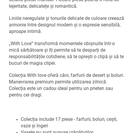
lejeritate, delicatețe și romantică.
Liniile neregulate și tonurile delicate de culoare creează
armonie între designul modern și o expresie sensibilă,
aproape intimă.
„With Love” transformă momentele obișnuite într-o
mică sărbătoare și îți permite să te desparți de
responsabilitățile cotidiene, să te oprești o clipă și să te
bucuri de magia clipei.
Colecția With love oferă căni, farfurii de desert și boluri.
Manevrarea premium permite utilizarea zilnică.
Colecția este un cadou ideal pentru un prieten sau
pentru cei dragi.
Colecția include 17 piese - farfurii, boluri, cești,
vaze și îngeri
Vasele nu sunt supuse crăpăturilor