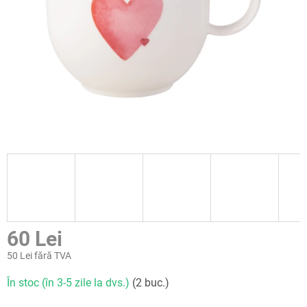
60 Lei
50 Lei fără TVA
Evaluare
În stoc (în 3-5 zile la dvs.)
(2 buc.)
preţ: