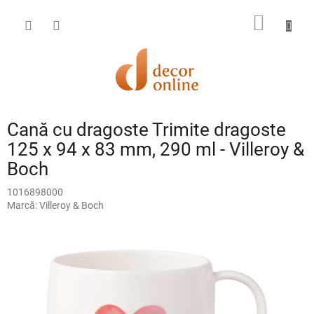
Treci
la
COŞ
conținut
DE
CUMPĂ
Cană cu dragoste Trimite dragoste
125 x 94 x 83 mm, 290 ml - Villeroy &
Boch
1016898000
Marcă:
Villeroy & Boch