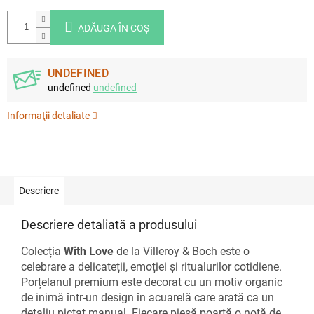
ADĂUGA ÎN COŞ
UNDEFINED
undefined
undefined
Informaţii detaliate
Descriere
Descriere detaliată a produsului
Colecția
With Love
de la Villeroy & Boch este o
celebrare a delicateții, emoției și ritualurilor cotidiene.
Porțelanul premium este decorat cu un motiv organic
de inimă într-un design în acuarelă care arată ca un
detaliu pictat manual. Fiecare piesă poartă o notă de