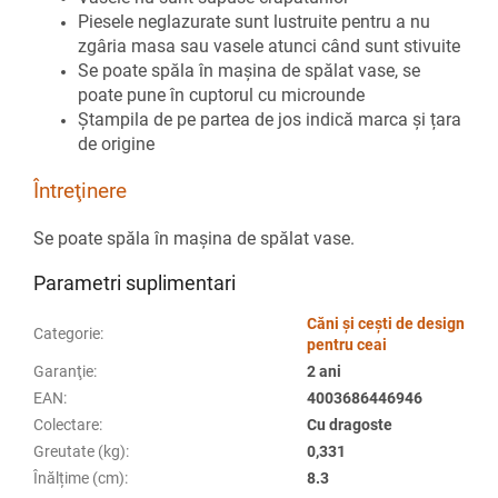
Piesele neglazurate sunt lustruite pentru a nu
zgâria masa sau vasele atunci când sunt stivuite
Se poate spăla în mașina de spălat vase, se
poate pune în cuptorul cu microunde
Ștampila de pe partea de jos indică marca și țara
de origine
Întreţinere
Se poate spăla în mașina de spălat vase.
Parametri suplimentari
Căni și cești de design
Categorie
:
pentru ceai
Garanţie
:
2 ani
EAN
:
4003686446946
Colectare
:
Cu dragoste
Greutate (kg)
:
0,331
Înălțime (cm)
:
8.3