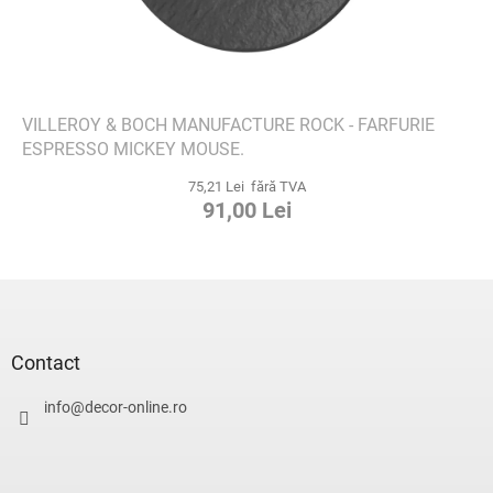
VILLEROY & BOCH MANUFACTURE ROCK - FARFURIE
ESPRESSO MICKEY MOUSE.
75,21 Lei fără TVA
91,00 Lei
S
u
b
s
Contact
o
l
info
@
decor-online.ro