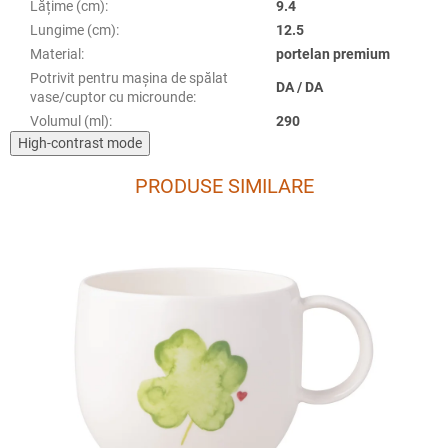
Lățime (cm)
:
9.4
Lungime (cm)
:
12.5
Material
:
portelan premium
Potrivit pentru mașina de spălat
DA / DA
vase/cuptor cu microunde
:
Volumul (ml)
:
290
High-contrast mode
PRODUSE SIMILARE