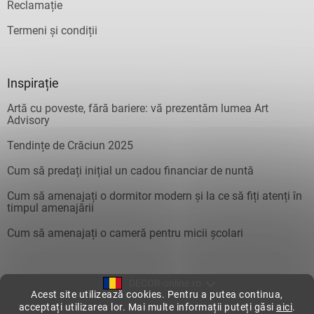
Reclamație
Termeni și condiții
Inspirație
Artă cu poveste, fără bariere: vă prezentăm lumea Art
Advisory
Tendințe de Crăciun 2025
Cum să predați inițial un cadou financiar de nuntă
Cum să amenajați o dormitor modern și la ce să fiți atenți în
timpul amenajării
Cum să amenajați o cameră pentru micii școlari
DECOR-online.ro
Acest site utilizează cookies. Pentru a putea continua,
acceptați utilizarea lor. Mai multe informații puteți găsi
aici
.