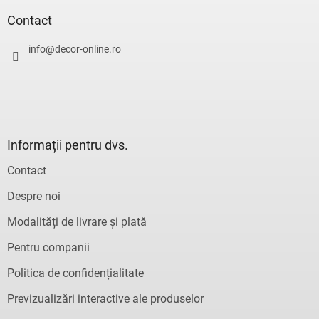
b
o
s
Contact
l
o
u
l
info
@
decor-online.ro
l
l
i
s
t
ă
r
Informații pentru dvs.
i
l
Contact
o
r
Despre noi
Modalități de livrare și plată
Pentru companii
Politica de confidențialitate
Previzualizări interactive ale produselor