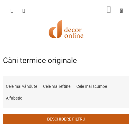
Treci
la
COŞ
conținut
DE
CUMPĂ
Căni termice originale
S
e
Cele mai vândute
Cele mai ieftine
Cele mai scumpe
l
e
Alfabetic
c
t
a
DESCHIDERE FILTRU
r
e