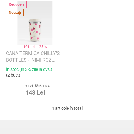
L
a
Reduceri
i
p
Noutăți
s
r
t
o
ă
d
p
u
r
s
o
191 Lei
–25 %
u
d
CANĂ TERMICĂ CHILLY'S
l
u
BOTTLES - INIMI ROZ
u
s
340ML, EMMA
În stoc (în 3-5 zile la dvs.)
i
e
BRIDGEWATER/EDIȚIE
(2 buc.)
ORIGINALĂ
118 Lei fără TVA
143 Lei
1
articole în total
C
o
n
S
t
u
r