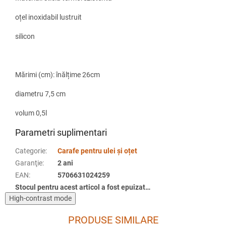
oțel inoxidabil lustruit
silicon
Mărimi (cm): înălțime 26cm
diametru 7,5 cm
volum 0,5l
Parametri suplimentari
Categorie
:
Carafe pentru ulei și oțet
Garanţie
:
2 ani
EAN
:
5706631024259
Stocul pentru acest articol a fost epuizat…
High-contrast mode
PRODUSE SIMILARE