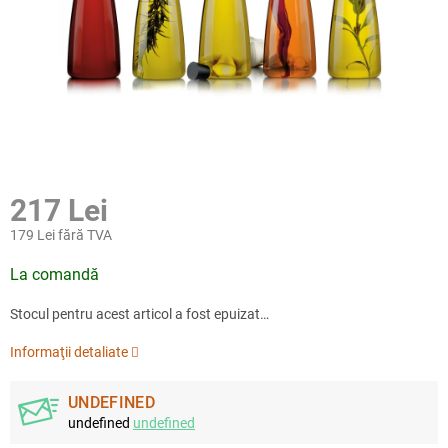
217 Lei
179 Lei fără TVA
Evaluare
La comandă
preţ:
Stocul pentru acest articol a fost epuizat…
Informaţii detaliate
UNDEFINED
undefined
undefined