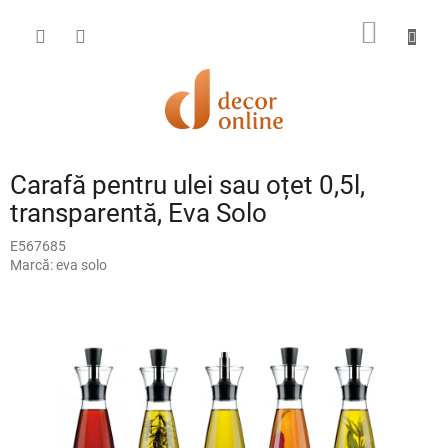
Treci
la
COŞ
conținut
DE
CUMPĂ
Carafă pentru ulei sau oțet 0,5l,
transparentă, Eva Solo
E567685
Marcă:
eva solo