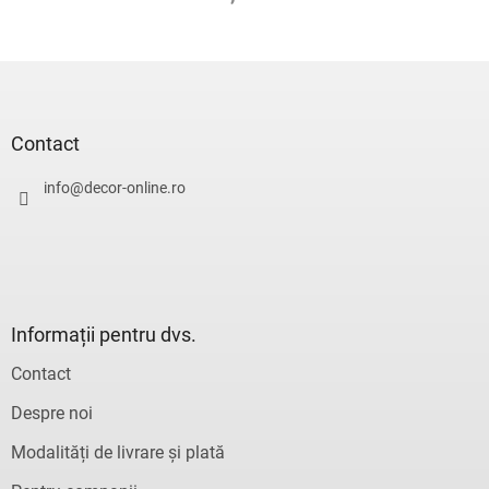
S
u
b
s
Contact
o
l
info
@
decor-online.ro
Informații pentru dvs.
Contact
Despre noi
Modalități de livrare și plată