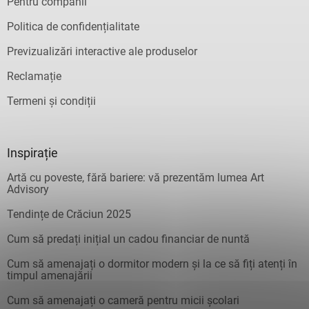
Pentru companii
Politica de confidențialitate
Previzualizări interactive ale produselor
Reclamație
Termeni și condiții
Inspirație
Artă cu poveste, fără bariere: vă prezentăm lumea Art
Advisory
Tendințe de Crăciun 2025
Cum să predați inițial un cadou financiar de nuntă
Cum să amenajați o dormitor modern și la ce să fiți atenți în
timpul amenajării
Cum să amenajați o cameră pentru micii școlari