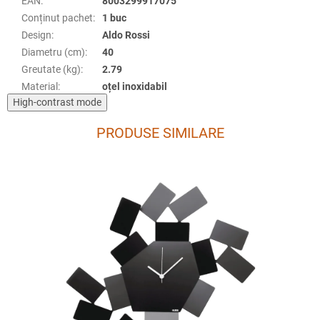
EAN
:
8003299917075
Conținut pachet
:
1 buc
Design
:
Aldo Rossi
Diametru (cm)
:
40
Greutate (kg)
:
2.79
Material
:
oțel inoxidabil
High-contrast mode
PRODUSE SIMILARE