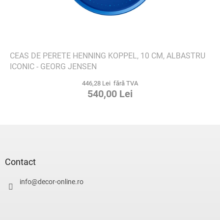
CEAS DE PERETE HENNING KOPPEL, 10 CM, ALBASTRU
ICONIC - GEORG JENSEN
446,28 Lei fără TVA
540,00 Lei
S
u
b
s
Contact
o
l
info
@
decor-online.ro