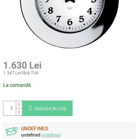
1.630 Lei
1.347 Lei fără TVA
Evaluare
La comandă
preţ:
ADĂUGA ÎN COŞ
UNDEFINED
undefined
undefined