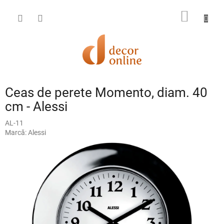
Treci
la
COŞ
conținut
DE
CUMPĂ
Ceas de perete Momento, diam. 40
cm - Alessi
AL-11
Marcă:
Alessi