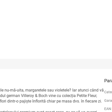
Par
lorile nu-mă-uita, margaretele sau violetele? Iar atunci când vă
Cate
ndul german Villeroy & Boch vine cu colecția Petite Fleur,
Gara
ri dintr-o pajiște înflorită chiar pe masa dvs. în fiecare zi.
EAN
: