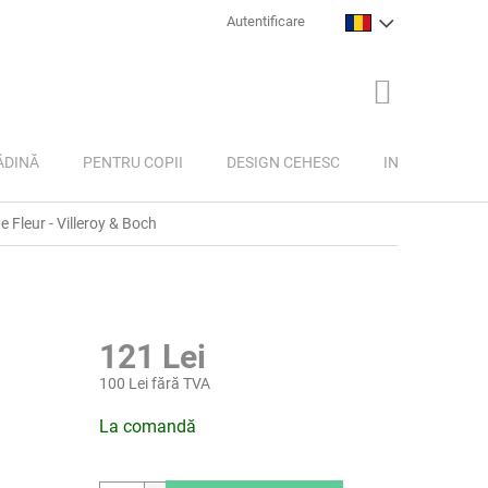
Autentificare
COŞ
DE
CUMPĂRĂTU
ĂDINĂ
PENTRU COPII
DESIGN CEHESC
INSPIRAȚIE
 Fleur - Villeroy & Boch
121 Lei
100 Lei fără TVA
Evaluare
La comandă
preţ: