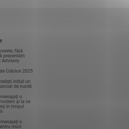
ie
oveste, fără
vă prezentăm
 Advisory
 de Crăciun 2025
edați inițial un
anciar de nuntă
menajați o
modern și la ce
enți în timpul
ii
menajați o
ntru micii