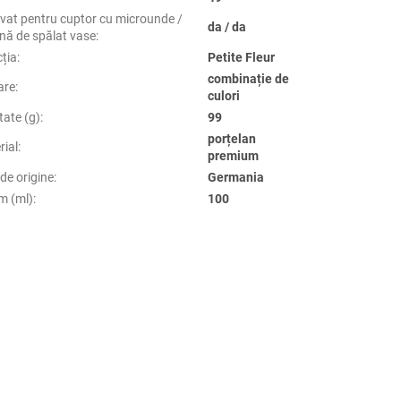
vat pentru cuptor cu microunde /
da / da
nă de spălat vase
:
cția
:
Petite Fleur
combinație de
are
:
culori
tate (g)
:
99
porțelan
rial
:
premium
de origine
:
Germania
m (ml)
:
100