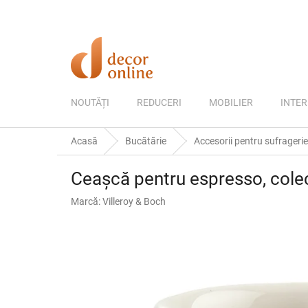
Treci
la
conținut
NOUTĂȚI
REDUCERI
MOBILIER
INTER
Acasă
Bucătărie
Accesorii pentru sufragerie
Ceașcă pentru espresso, colecț
Marcă:
Villeroy & Boch