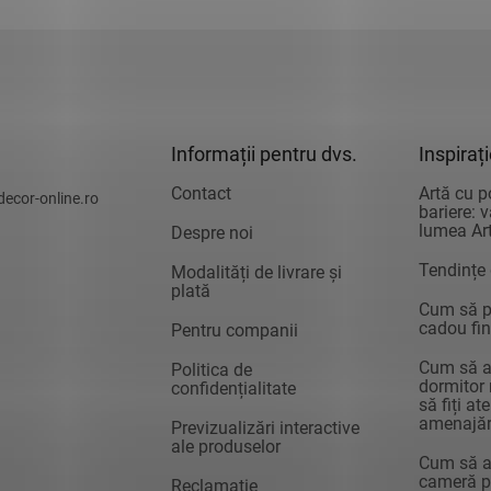
Informații pentru dvs.
Inspiraț
Contact
Artă cu p
decor-online.ro
bariere: 
lumea Art
Despre noi
Tendințe
Modalități de livrare și
plată
Cum să pr
cadou fin
Pentru companii
Cum să a
Politica de
dormitor 
confidențialitate
să fiți at
amenajăr
Previzualizări interactive
ale produselor
Cum să a
cameră pe
Reclamație