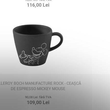
116,00 Lei
LLEROY BOCH MANUFACTURE ROCK - CEAȘCĂ
DE ESPRESSO MICKEY MOUSE
90,08 Lei fără TVA
109,00 Lei