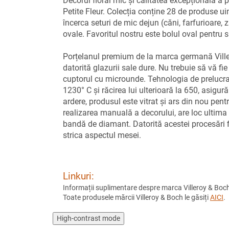
Decorul floral mic și calitatea excepțională a
Petite Fleur. Colecția conține 28 de produse ui
încerca seturi de mic dejun (căni, farfurioare, 
ovale. Favoritul nostru este bolul oval pentru 
Porțelanul premium de la marca germană Villeroy
datorită glazurii sale dure. Nu trebuie să vă fi
cuptorul cu microunde. Tehnologia de prelucrar
1230° C și răcirea lui ulterioară la 650, asigură 
ardere, produsul este vitrat și ars din nou pen
realizarea manuală a decorului, are loc ultima 
bandă de diamant. Datorită acestei procesări fin
strica aspectul mesei.
Linkuri:
Informații suplimentare despre marca Villeroy & Boch
Toate produsele mărcii Villeroy & Boch le găsiți
AICI
.
High-contrast mode