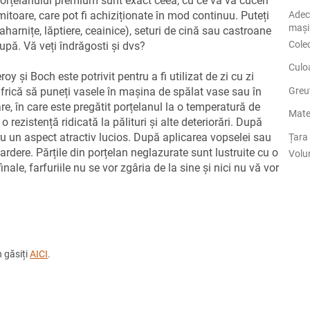
 porțelanului premium sunt exact ceea, cu ce vă va cuceri
mitoare, care pot fi achiziționate în mod continuu. Puteți
Adec
mași
zaharnițe, lăptiere, ceainice), seturi de cină sau castroane
Cole
supă. Vă veți îndrăgosti și dvs?
Culo
 și Boch este potrivit pentru a fi utilizat de zi cu zi
e frică să puneți vasele în mașina de spălat vase sau în
Greu
e, în care este pregătit porțelanul la o temperatură de
Mate
o rezistență ridicată la pălituri și alte deteriorări. După
tru un aspect atractiv lucios. După aplicarea vopselei sau
Țara 
ardere. Părțile din porțelan neglazurate sunt lustruite cu o
Volu
ale, farfuriile nu se vor zgâria de la sine și nici nu vă vor
 găsiți
AICI
.