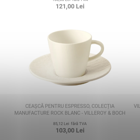
121,00 Lei
CEAȘCĂ PENTRU ESPRESSO, COLECȚIA
VI
MANUFACTURE ROCK BLANC - VILLEROY & BOCH
85,12 Lei fără TVA
103,00 Lei