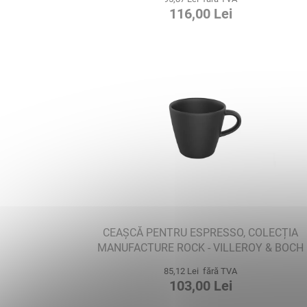
116,00 Lei
CEAȘCĂ PENTRU ESPRESSO, COLECȚIA
MANUFACTURE ROCK - VILLEROY & BOCH
85,12 Lei fără TVA
103,00 Lei