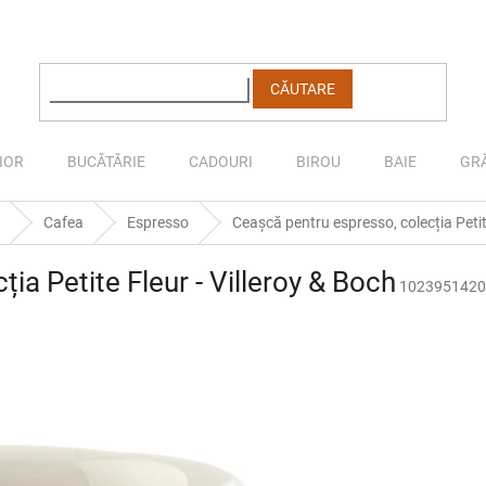
CĂUTARE
IOR
BUCĂTĂRIE
CADOURI
BIROU
BAIE
GR
Cafea
Espresso
Ceașcă pentru espresso, colecția Petite
ia Petite Fleur - Villeroy & Boch
1023951420