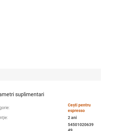
ametri suplimentari
Cești pentru
gorie
:
espresso
nţie
:
2 ani
54501020639
49