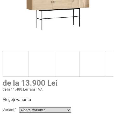
de la
13.900 Lei
de la
11.488 Lei
fără TVA
Evaluare
Alegeţi varianta
preţ:
Variantă