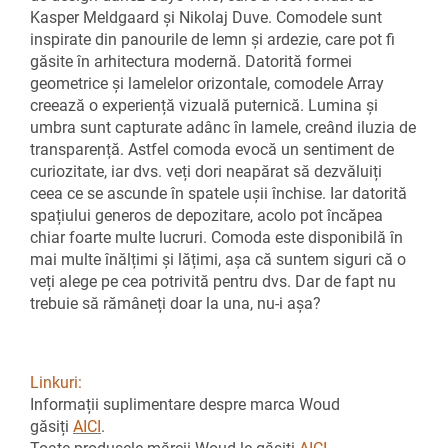
Kasper Meldgaard și Nikolaj Duve. Comodele sunt
inspirate din panourile de lemn și ardezie, care pot fi
găsite în arhitectura modernă. Datorită formei
geometrice și lamelelor orizontale, comodele Array
creează o experiență vizuală puternică. Lumina și
umbra sunt capturate adânc în lamele, creând iluzia de
transparență. Astfel comoda evocă un sentiment de
curiozitate, iar dvs. veți dori neapărat să dezvăluiți
ceea ce se ascunde în spatele ușii închise. Iar datorită
spațiului generos de depozitare, acolo pot încăpea
chiar foarte multe lucruri. Comoda este disponibilă în
mai multe înălțimi și lățimi, așa că suntem siguri că o
veți alege pe cea potrivită pentru dvs. Dar de fapt nu
trebuie să rămâneți doar la una, nu-i așa?
Linkuri:
Informații suplimentare despre marca Woud
găsiți
AICI
.