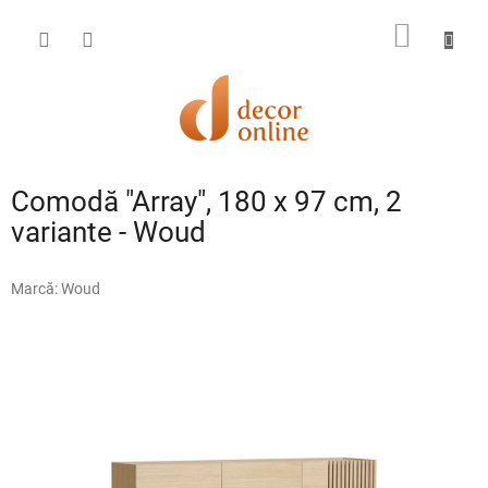
Treci
la
COŞ
conținut
DE
CUMPĂ
Comodă "Array", 180 x 97 cm, 2
variante - Woud
Marcă:
Woud