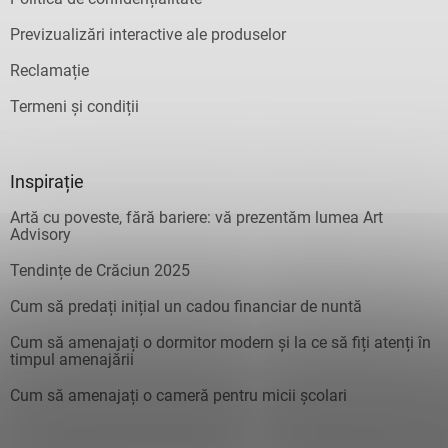
Previzualizări interactive ale produselor
Reclamație
Termeni și condiții
Inspirație
Artă cu poveste, fără bariere: vă prezentăm lumea Art
Advisory
Tendințe de Crăciun 2025
Cum să predați inițial un cadou financiar de nuntă
Cum să amenajați o dormitor modern și la ce să fiți atenți în
timpul amenajării
Cum să amenajați o cameră pentru micii școlari