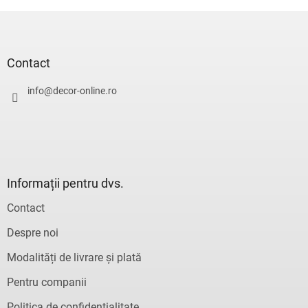
S
u
b
s
Contact
o
l
info
@
decor-online.ro
Informații pentru dvs.
Contact
Despre noi
Modalități de livrare și plată
Pentru companii
Politica de confidențialitate