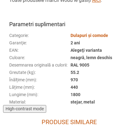
Toate produsele mărcii Woud le găsiți
AICI
.
Parametri suplimentari
Categorie
:
Dulapuri și comode
Garanţie
:
2 ani
EAN
:
Alegeţi varianta
Culoare
:
neagră, lemn deschis
Desemnarea originală a culorii
:
RAL 9005
Greutate (kg)
:
55.2
Înălțime (mm)
:
970
Lățime (mm)
:
440
Lungime (mm)
:
1800
Material
:
stejar, metal
High-contrast mode
PRODUSE SIMILARE