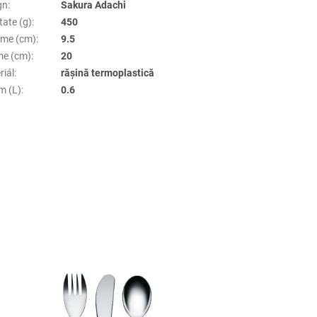
gn
:
Sakura Adachi
tate (g)
:
450
țime (cm)
:
9.5
me (cm)
:
20
riál
:
rășină termoplastică
m (L)
:
0.6