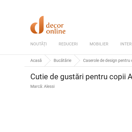
Treci
la
conținut
NOUTĂȚI
REDUCERI
MOBILIER
INTER
Acasă
Bucătărie
Caserole de design pentru c
Cutie de gustări pentru copii 
Marcă:
Alessi