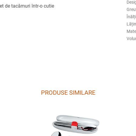
Desi
 de tacâmuri într-o cutie
Greu
Înăl
Lăți
Mate
Volu
PRODUSE SIMILARE