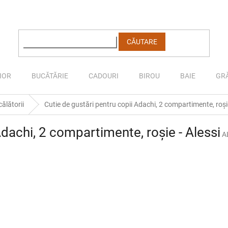
CĂUTARE
IOR
BUCĂTĂRIE
CADOURI
BIROU
BAIE
GR
ălătorii
Cutie de gustări pentru copii Adachi, 2 compartimente, roșie
Adachi, 2 compartimente, roșie - Alessi
A