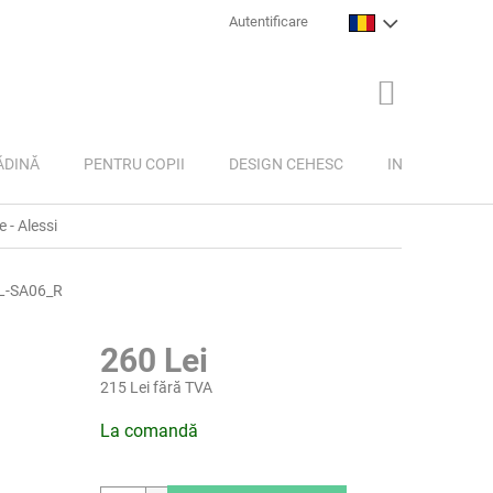
Autentificare
COŞ
DE
CUMPĂRĂTU
ĂDINĂ
PENTRU COPII
DESIGN CEHESC
INSPIRAȚIE
 - Alessi
L-SA06_R
260 Lei
215 Lei fără TVA
Evaluare
La comandă
preţ: