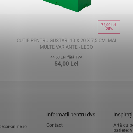
72,00 Lei
-25%
CUTIE PENTRU GUSTĂRI 10 X 20 X 7,5 CM, MAI
MULTE VARIANTE - LEGO
44,63 Lei fără TVA
54,00 Lei
Informații pentru dvs.
Inspiraț
Contact
Artă cu p
decor-online.ro
bariere: 