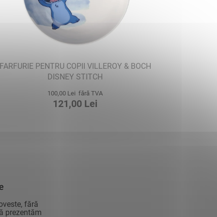
FARFURIE PENTRU COPII VILLEROY & BOCH
DISNEY STITCH
100,00 Lei fără TVA
121,00 Lei
ie
oveste, fără
vă prezentăm