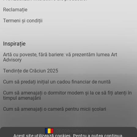
Reclamație
Termeni și condiții
Inspirație
Artă cu poveste, fără bariere: vă prezentăm lumea Art
Advisory
Tendințe de Crăciun 2025
Cum să predați inițial un cadou financiar de nuntă
Cum să amenajați o dormitor modern și la ce să fiți atenți în
timpul amenajării
Cum să amenajați o cameră pentru micii școlari
DECOR-online.ro
Acest site utilizează cookies. Pentru a putea continua,