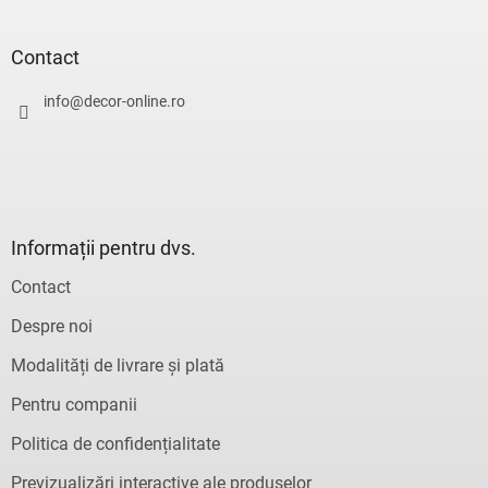
u
b
s
Contact
o
l
info
@
decor-online.ro
Informații pentru dvs.
Contact
Despre noi
Modalități de livrare și plată
Pentru companii
Politica de confidențialitate
Previzualizări interactive ale produselor