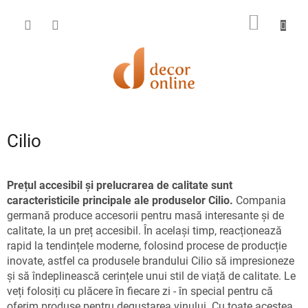
Treci
la
COŞ
conținut
DE
CUMPĂ
Cilio
Prețul accesibil și prelucrarea de calitate sunt
caracteristicile principale ale produselor Cilio.
Compania
germană produce accesorii pentru masă interesante și de
calitate, la un preț accesibil. În același timp, reacționează
rapid la tendințele moderne, folosind procese de producție
inovate, astfel ca produsele brandului Cilio să impresioneze
și să îndeplinească cerințele unui stil de viață de calitate. Le
veți folosiți cu plăcere în fiecare zi - în special pentru că
oferim produse pentru degustarea vinului. Cu toate acestea,