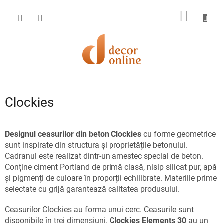
Treci
la
COŞ
conținut
DE
CUMPĂ
Clockies
Designul ceasurilor din beton Clockies
cu forme geometrice
sunt inspirate din structura și proprietățile betonului.
Cadranul este realizat dintr-un amestec special de beton.
Conține ciment Portland de primă clasă, nisip silicat pur, apă
și pigmenți de culoare în proporții echilibrate. Materiile prime
selectate cu grijă garantează calitatea produsului.
Ceasurilor Clockies au forma unui cerc. Ceasurile sunt
disponibile în trei dimensiuni.
Clockies Elements 30
au un