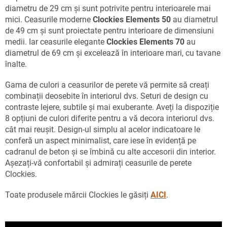
diametru de 29 cm și sunt potrivite pentru interioarele mai
mici. Ceasurile moderne
Clockies Elements 50
au diametrul
de 49 cm și sunt proiectate pentru interioare de dimensiuni
medii. Iar ceasurile elegante
Clockies Elements 70
au
diametrul de 69 cm și excelează în interioare mari, cu tavane
înalte.
Gama de culori a ceasurilor de perete vă permite să creați
combinații deosebite în interiorul dvs. Seturi de design cu
contraste lejere, subtile și mai exuberante. Aveți la dispoziție
8 opțiuni de culori diferite pentru a vă decora interiorul dvs.
cât mai reușit. Design-ul simplu al acelor indicatoare le
conferă un aspect minimalist, care iese în evidență pe
cadranul de beton și se îmbină cu alte accesorii din interior.
Așezați-vă confortabil și admirați ceasurile de perete
Clockies.
Toate produsele mărcii Clockies le găsiți
AICI
.