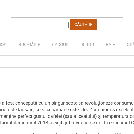
CĂUTARE
IOR
BUCĂTĂRIE
CADOURI
BIROU
BAIE
GR
 a fost concepută cu un singur scop: sa revoluționeze consumul
ingul de lansare, ceea ce rămâne este "doar" un produs excelent
e menține perfect gustul cafelei (sau al ceaiului) și temperatura c
ntâmplător în
anul 2018 a câștigat medalia de aur la concursul