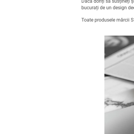
Dacă doriți să susțineți 
bucurați de un design deos
Toate produsele mărcii St