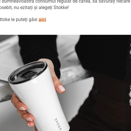
și dumneavoastră consumul regulat de cafea, să savurați fiecare
ebit, nu ezitați și alegeți Stokke!
toke le puteți găsi
aici
.