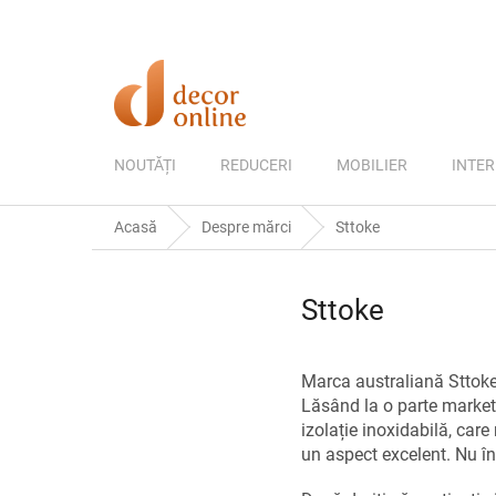
Treci
la
conținut
NOUTĂȚI
REDUCERI
MOBILIER
INTER
Acasă
Despre mărci
Sttoke
Sttoke
Marca australiană Sttoke
Lăsând la o parte market
izolație inoxidabilă, car
un aspect excelent. Nu î