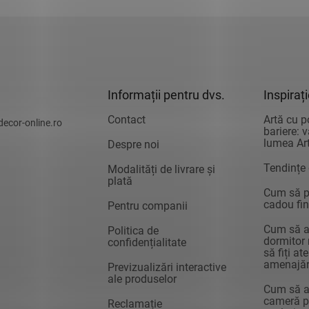
Informații pentru dvs.
Inspiraț
Contact
Artă cu p
decor-online.ro
bariere: 
lumea Art
Despre noi
Tendințe
Modalități de livrare și
plată
Cum să pr
cadou fin
Pentru companii
Cum să a
Politica de
dormitor 
confidențialitate
să fiți at
amenajăr
Previzualizări interactive
ale produselor
Cum să a
cameră pe
Reclamație