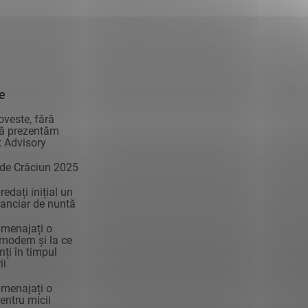
ie
oveste, fără
vă prezentăm
 Advisory
 de Crăciun 2025
edați inițial un
anciar de nuntă
menajați o
modern și la ce
enți în timpul
ii
menajați o
ntru micii