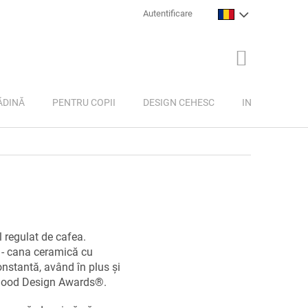
Autentificare
COŞ
DE
CUMPĂRĂTU
ĂDINĂ
PENTRU COPII
DESIGN CEHESC
INSPIRAȚIE
 regulat de cafea.
 - cana ceramică cu
onstantă, având în plus și
 Good Design Awards
®.