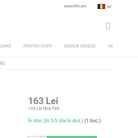
Autentificare
COŞ
DE
CUMPĂRĂTU
ĂDINĂ
PENTRU COPII
DESIGN CEHESC
INSPIRAȚIE
NOQ
163 Lei
135 Lei fără TVA
Evaluare
În stoc (în 3-5 zile la dvs.)
(1 buc.)
preţ: