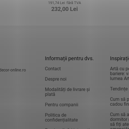
191,74 Lei fără TVA
232,00 Lei
Informații pentru dvs.
Inspiraț
Contact
Artă cu p
decor-online.ro
bariere: 
lumea Art
Despre noi
Tendințe
Modalități de livrare și
plată
Cum să pr
cadou fin
Pentru companii
Cum să a
Politica de
dormitor 
confidențialitate
să fiți at