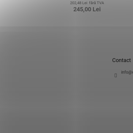
202,48 Lei fără TVA
245,00 Lei
S
u
b
s
o
Contact
l
info
@