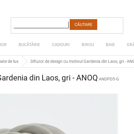
CĂUTARE
IOR
BUCĂTĂRIE
CADOURI
BIROU
BAIE
GR
ate de lux
Difuzor de design cu motivul Gardenia din Laos, gri - A
Gardenia din Laos, gri - ANOQ
ANDPD5-G