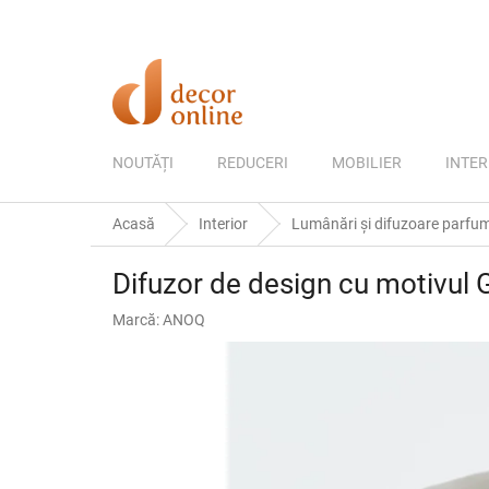
Treci
la
conținut
NOUTĂȚI
REDUCERI
MOBILIER
INTER
Acasă
Interior
Lumânări și difuzoare parfum
Difuzor de design cu motivul 
Marcă:
ANOQ