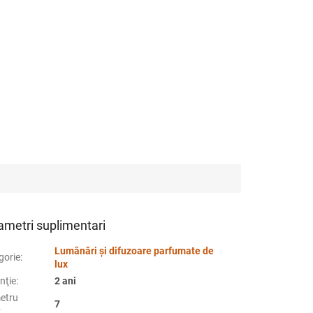
ametri suplimentari
Lumânări și difuzoare parfumate de
gorie
:
lux
nţie
:
2 ani
etru
7
: