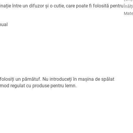
ție între un difuzor și o cutie, care poate fi folosită pentru
Înăl
Mate
nual
olosiți un pămătuf. Nu introduceți în mașina de spălat
n mod regulat cu produse pentru lemn.