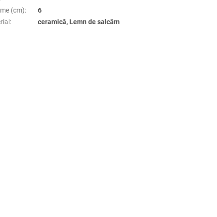
țime (cm)
:
6
rial
:
ceramică, Lemn de salcâm