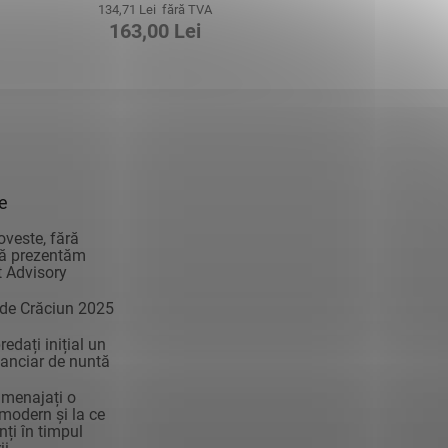
134,71 Lei fără TVA
163,00 Lei
ie
oveste, fără
vă prezentăm
 Advisory
 de Crăciun 2025
edați inițial un
anciar de nuntă
menajați o
modern și la ce
enți în timpul