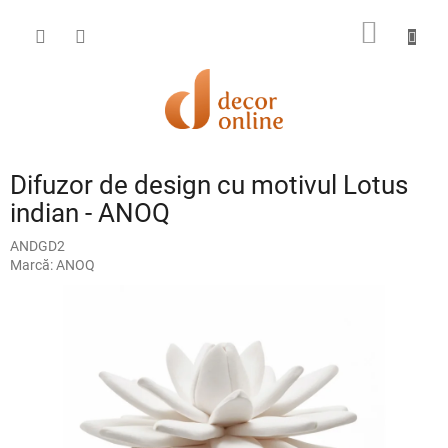
Treci
la
COŞ
conținut
DE
CUMPĂ
Difuzor de design cu motivul Lotus
indian - ANOQ
ANDGD2
Marcă:
ANOQ