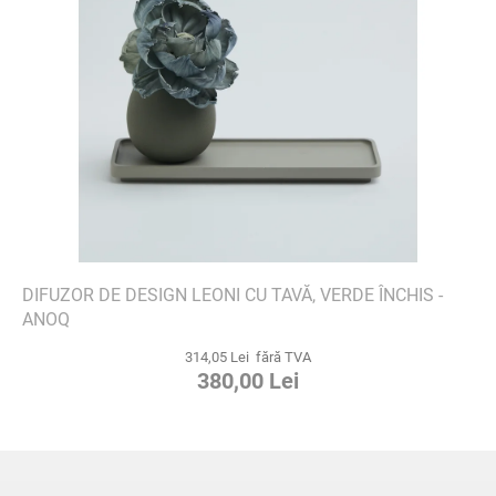
DIFUZOR DE DESIGN LEONI CU TAVĂ, VERDE ÎNCHIS -
ANOQ
314,05 Lei fără TVA
380,00 Lei
S
u