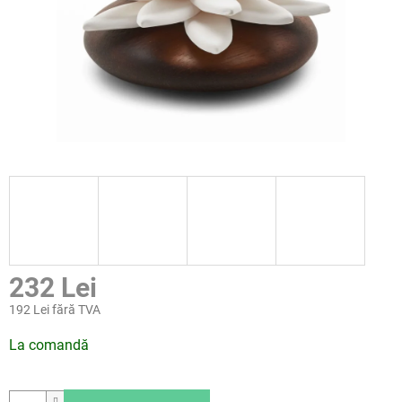
232 Lei
192 Lei fără TVA
Evaluare
La comandă
preţ: