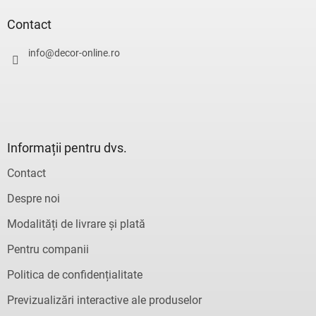
b
s
Contact
o
l
info
@
decor-online.ro
Informații pentru dvs.
Contact
Despre noi
Modalități de livrare și plată
Pentru companii
Politica de confidențialitate
Previzualizări interactive ale produselor