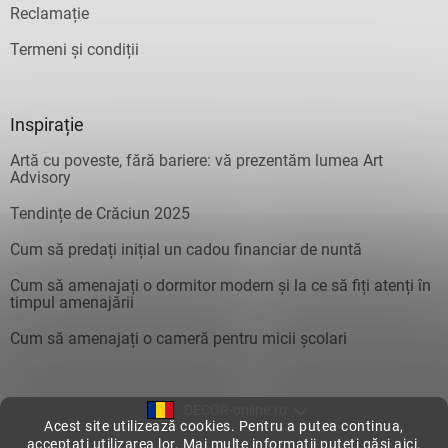
Reclamație
Termeni și condiții
Inspirație
Artă cu poveste, fără bariere: vă prezentăm lumea Art
Advisory
Tendințe de Crăciun 2025
Cum să predați inițial un cadou financiar de nuntă
Cum să amenajați o dormitor modern și la ce să fiți atenți în
timpul amenajării
Cum să amenajați o cameră pentru micii școlari
DECOR-online.ro
Acest site utilizează cookies. Pentru a putea continua,
acceptați utilizarea lor. Mai multe informații puteți găsi
aici
.