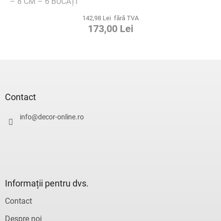
– 8 CM – 6 BUCĂȚI
142,98 Lei fără TVA
173,00 Lei
S
u
b
s
Contact
o
l
info
@
decor-online.ro
Informații pentru dvs.
Contact
Despre noi