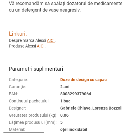
Vă recomandăm să spălați dozatorul de medicamente
cu un detergent de vase neagresiv.
Linkuri:
Despre marca Alessi
AICI
.
Produse Alessi
AICI
.
Parametri suplimentari
Categorie
:
Doze de design cu capac
Garanţie
:
2 ani
EAN
:
8003299379064
Conținutul pachetului
:
1 buc
Designer
:
Gabriele Chiave, Lorenza Bozzoli
Greutatea produsului (kg)
:
0.06
Lățimea produsului (mm)
:
5
Material
:
oțel inoxidabil