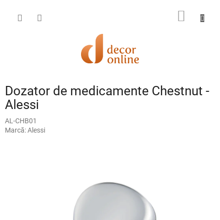
Treci
la
COŞ
conținut
DE
CUMPĂ
Dozator de medicamente Chestnut -
Alessi
AL-CHB01
Marcă:
Alessi