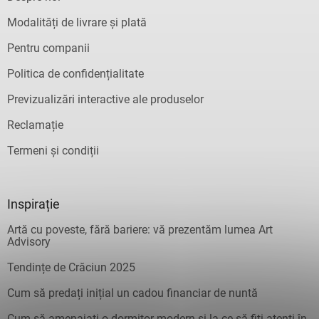
Modalități de livrare și plată
Pentru companii
Politica de confidențialitate
Previzualizări interactive ale produselor
Reclamație
Termeni și condiții
Inspirație
Artă cu poveste, fără bariere: vă prezentăm lumea Art
Advisory
Tendințe de Crăciun 2025
Cum să predați inițial un cadou financiar de nuntă
Cum să amenajați o dormitor modern și la ce să fiți atenți în