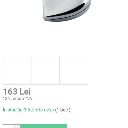
163 Lei
135 Lei fără TVA
Evaluare
În stoc (în 3-5 zile la dvs.)
(1 buc.)
preţ: