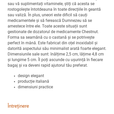
sau vă suplimentați vitaminele, știți că acesta se
rostogolește întotdeauna în toate direcțiile în geantă
sau valiză. În plus, uneori este dificil să cauți
medicamentele și să ferească Dumnezeu să se
amestece între ele. Toate aceste situații sunt
gestionate de dozatorul de medicamente Chestnut.
Forma sa seamănă cu o castană și se potrivește
perfect în mână. Este fabricat din oțel inoxidabil și
datorită aspectului său minimalist arată foarte elegant.
Dimensiunile sale sunt: ​​înălțime 2,5 cm, lățime 4,8 cm
și lungime 5 cm. Îl poți ascunde cu ușurință în fiecare
bagaj și va deveni rapid ajutorul tău preferat.
design elegant
producție italiană
dimensiuni practice
Întreținere