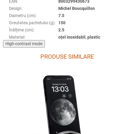
EAN
:
8003299430673
Design
:
Michel Boucquillon
Diametru (cm)
:
7.5
Greutatea pachetului (g)
:
150
Înălțime (cm)
:
2.5
Material
:
oțel inoxidabil, plastic
High-contrast mode
PRODUSE SIMILARE