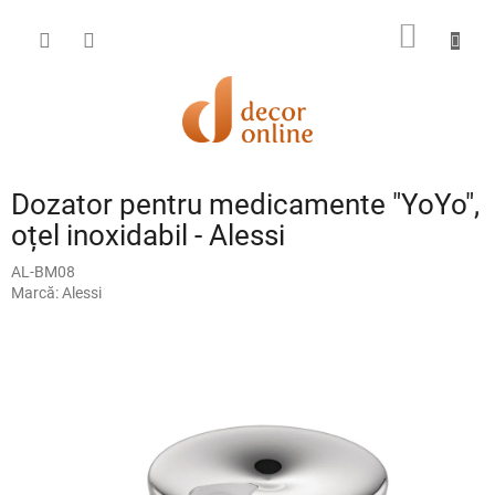
Treci
la
COŞ
conținut
DE
CUMPĂ
Dozator pentru medicamente "YoYo",
oțel inoxidabil - Alessi
AL-BM08
Marcă:
Alessi