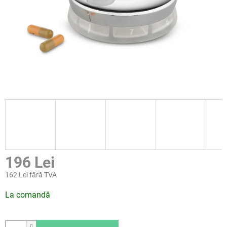
196 Lei
162 Lei fără TVA
Evaluare
La comandă
preţ: