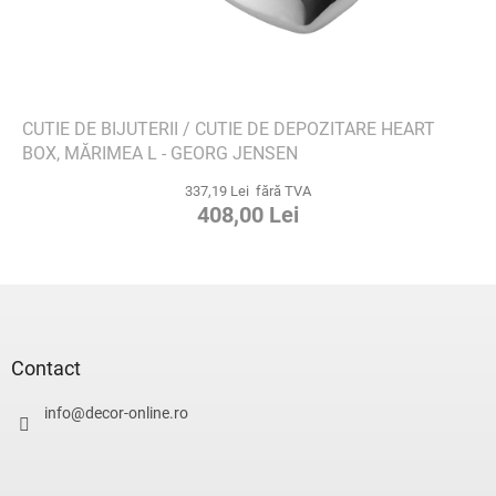
CUTIE DE BIJUTERII / CUTIE DE DEPOZITARE HEART
BOX, MĂRIMEA L - GEORG JENSEN
337,19 Lei fără TVA
408,00 Lei
S
u
b
s
Contact
o
l
info
@
decor-online.ro