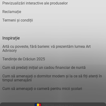
Previzualizări interactive ale produselor
Reclamație
Termeni și condiții
Inspirație
Artă cu poveste, fără bariere: vă prezentăm lumea Art
Advisory
Tendințe de Crăciun 2025
Cum să predați inițial un cadou financiar de nuntă
Cum să amenajați o dormitor modern și la ce să fiți atenți în
timpul amenajării
Cum să amenajați o cameră pentru micii școlari
DECOR-online.ro