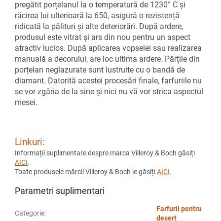
pregătit porțelanul la o temperatură de 1230° C și
răcirea lui ulterioară la 650, asigură o rezistență
ridicată la pălituri și alte deteriorări. După ardere,
produsul este vitrat și ars din nou pentru un aspect
atractiv lucios. După aplicarea vopselei sau realizarea
manuală a decorului, are loc ultima ardere. Părțile din
porțelan neglazurate sunt lustruite cu o bandă de
diamant. Datorită acestei procesări finale, farfuriile nu
se vor zgâria de la sine și nici nu vă vor strica aspectul
mesei.
Linkuri:
Informații suplimentare despre marca Villeroy & Boch găsiți
AICI
.
Toate produsele mărcii Villeroy & Boch le găsiți
AICI
.
Parametri suplimentari
Farfurii pentru
Categorie
:
desert