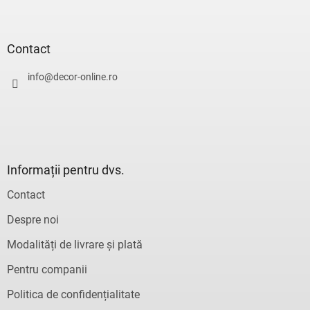
S
u
b
s
Contact
o
l
info
@
decor-online.ro
Informații pentru dvs.
Contact
Despre noi
Modalități de livrare și plată
Pentru companii
Politica de confidențialitate