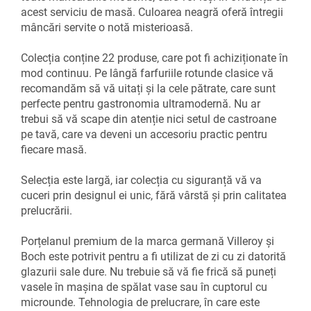
acest serviciu de masă. Culoarea neagră oferă întregii
mâncări servite o notă misterioasă.
Colecția conține 22 produse, care pot fi achiziționate în
mod continuu. Pe lângă farfuriile rotunde clasice vă
recomandăm să vă uitați și la cele pătrate, care sunt
perfecte pentru gastronomia ultramodernă. Nu ar
trebui să vă scape din atenție nici setul de castroane
pe tavă, care va deveni un accesoriu practic pentru
fiecare masă.
Selecția este largă, iar colecția cu siguranță vă va
cuceri prin designul ei unic, fără vârstă și prin calitatea
prelucrării.
Porțelanul premium de la marca germană Villeroy și
Boch este potrivit pentru a fi utilizat de zi cu zi datorită
glazurii sale dure. Nu trebuie să vă fie frică să puneți
vasele în mașina de spălat vase sau în cuptorul cu
microunde. Tehnologia de prelucrare, în care este