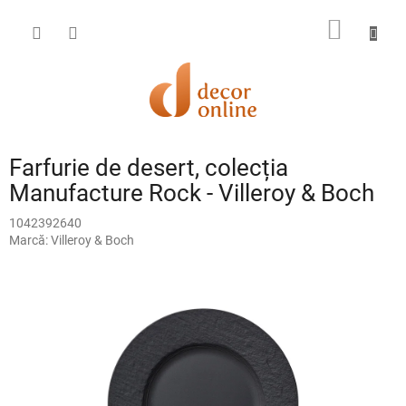
Treci
la
COŞ
conținut
DE
CUMPĂ
Farfurie de desert, colecția
Manufacture Rock - Villeroy & Boch
1042392640
Marcă:
Villeroy & Boch