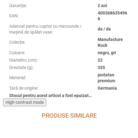
Garanţie
:
2 ani
400368635496
EAN
:
8
Adecvat pentru cuptor cu microunde /
da / da
mașină de spălat vase
:
Manufacture
Colecție
:
Rock
Culoare
:
negru, gri
Diametru (cm)
:
22
Greutate (g)
:
355
porțelan
Material
:
premium
Țară de origine
:
Germania
Stocul pentru acest articol a fost epuizat…
High-contrast mode
PRODUSE SIMILARE