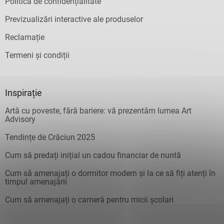
Politica de confidențialitate
Previzualizări interactive ale produselor
Reclamație
Termeni și condiții
Inspirație
Artă cu poveste, fără bariere: vă prezentăm lumea Art
Advisory
Tendințe de Crăciun 2025
Cum să predați inițial un cadou financiar de nuntă
Cum să amenajați o dormitor modern și la ce să fiți atenți în
timpul amenajării
Cum să amenajați o cameră pentru micii școlari