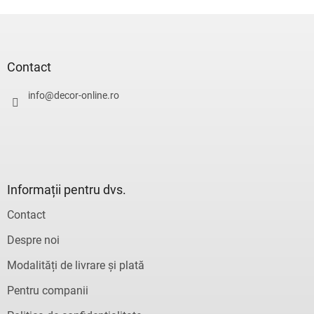
S
u
b
s
Contact
o
l
info
@
decor-online.ro
Informații pentru dvs.
Contact
Despre noi
Modalități de livrare și plată
Pentru companii