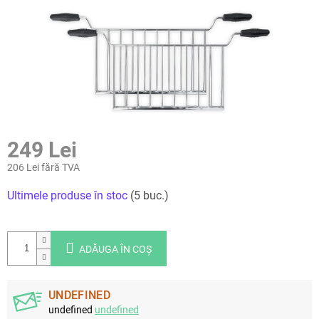
249 Lei
206 Lei fără TVA
Evaluare
Ultimele produse în stoc
(5 buc.)
preţ:
ADĂUGA ÎN COŞ
UNDEFINED
undefined
undefined