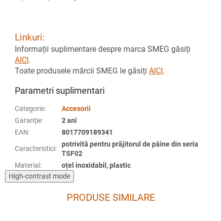
Linkuri:
Informații suplimentare despre marca SMEG găsiți
AICI
.
Toate produsele mărcii SMEG le găsiți
AICI
.
Parametri suplimentari
Categorie
:
Accesorii
Garanţie
:
2 ani
EAN
:
8017709189341
potrivită pentru prăjitorul de pâine din seria
Caracteristici
:
TSF02
Material
:
oțel inoxidabil, plastic
High-contrast mode
PRODUSE SIMILARE