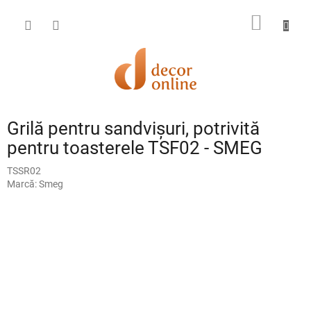
Treci
la
COŞ
conținut
DE
CUMPĂ
Grilă pentru sandvișuri, potrivită
pentru toasterele TSF02 - SMEG
TSSR02
Marcă:
Smeg