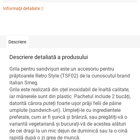
Informaţii detaliate
Descriere
Descriere detaliată a produsului
Grila pentru sandvișuri este un accesoriu pentru
prăjitoarele Retro Style (TSF02) de la cunoscutul brand
italian Smeg.
Grila este realizată din oțel inoxidabil de înaltă calitate,
iar mânerele sunt din plastic. Pachetul include 2 bucăți,
datorită cărora puteți foarte ușor prăji felii de pâine
umplute (sandwich-uri). Umpleți-le cu ingredientele
preferate, cum ar fi șuncă și brânză, sau pregătiți-vă o
variantă vegetariană și bucurați-vă de acestea alături
de cei dragi la un mic dejun de duminică sau la o cină
rapidă după o zi grea de muncă.