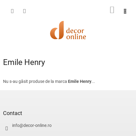
Treci
la
COŞ
conținut
DE
CUMPĂ
Emile Henry
Nu s-au găsit produse de la marca
Emile Henry
...
S
u
b
s
Contact
o
l
info
@
decor-online.ro