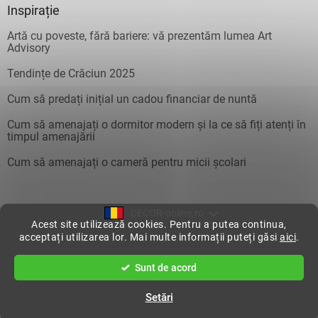
Inspirație
Artă cu poveste, fără bariere: vă prezentăm lumea Art
Advisory
Tendințe de Crăciun 2025
Cum să predați inițial un cadou financiar de nuntă
Cum să amenajați o dormitor modern și la ce să fiți atenți în
timpul amenajării
Cum să amenajați o cameră pentru micii școlari
DECOR-online.ro
Acest site utilizează cookies. Pentru a putea continua,
acceptați utilizarea lor. Mai multe informații puteți găsi
aici
.
Creat de Shoptet
Sunt de acord
Drepturi de autor 2026
DecorOnline
. Toate drepturile rezervate.
Setări