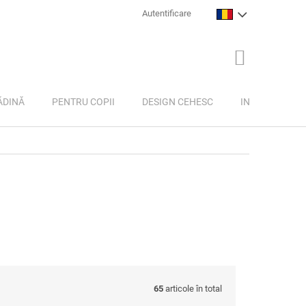
Autentificare
COŞ
DE
CUMPĂRĂTU
ĂDINĂ
PENTRU COPII
DESIGN CEHESC
INSPIRAȚIE
65
articole în total