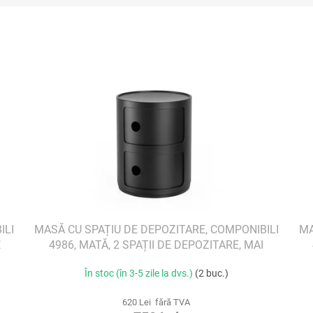
ILI
MASĂ CU SPAȚIU DE DEPOZITARE, COMPONIBILI
MA
E
4986, MATĂ, 2 SPAȚII DE DEPOZITARE, MAI
MULTE CULORI
În stoc (în 3-5 zile la dvs.)
(2 buc.)
620 Lei fără TVA