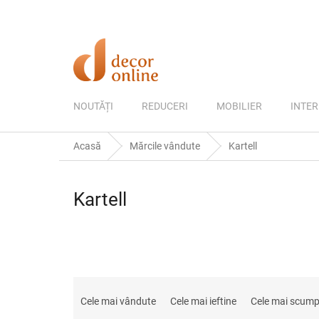
Treci
la
conținut
NOUTĂȚI
REDUCERI
MOBILIER
INTER
Acasă
Mărcile vândute
Kartell
Kartell
S
e
Cele mai vândute
Cele mai ieftine
Cele mai scum
l