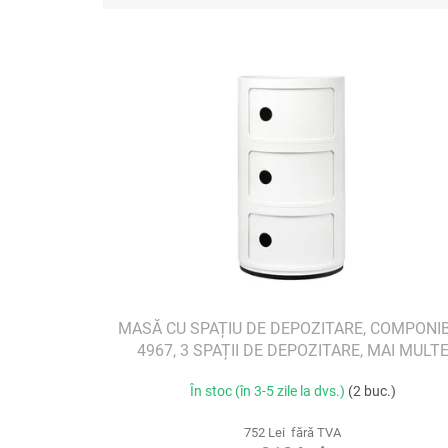
e
L
c
i
t
s
a
t
r
ă
e
p
a
r
p
o
r
d
o
u
d
s
u
e
s
u
l
MASĂ CU SPAȚIU DE DEPOZITARE, COMPONIB
u
4967, 3 SPAȚII DE DEPOZITARE, MAI MULT
i
CULORI
În stoc (în 3-5 zile la dvs.)
(2 buc.)
752 Lei fără TVA