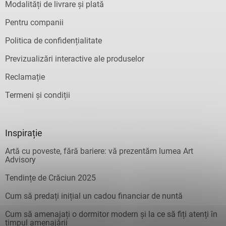
Modalități de livrare și plată
Pentru companii
Politica de confidențialitate
Previzualizări interactive ale produselor
Reclamație
Termeni și condiții
Inspirație
Artă cu poveste, fără bariere: vă prezentăm lumea Art
Advisory
Tendințe de Crăciun 2025
Cum să predați inițial un cadou financiar de nuntă
Cum să amenajați o dormitor modern și la ce să fiți atenți în
timpul amenajării