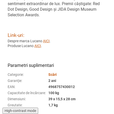
sentiment extraordinar de lux. Premii câștigate: Red
Dot Design, Good Design și JIDA Design Museum
Selection Awards.
Link-uri:
Despre marca Lucano
AICI
.
Produse Lucano
AICI
.
Parametri suplimentari
Categorie
:
Scări
Garanţie
:
2 ani
EAN
:
4968757430012
Capacitate de încărcare
:
100 kg
Dimensiuni
:
39 x 15,5 x 28 cm
Greutate
:
1,7 kg
High-contrast mode