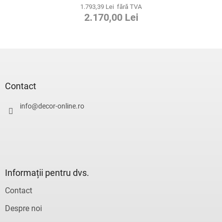
1.793,39 Lei fără TVA
2.170,00 Lei
S
u
b
s
Contact
o
l
info
@
decor-online.ro
Informații pentru dvs.
Contact
Despre noi