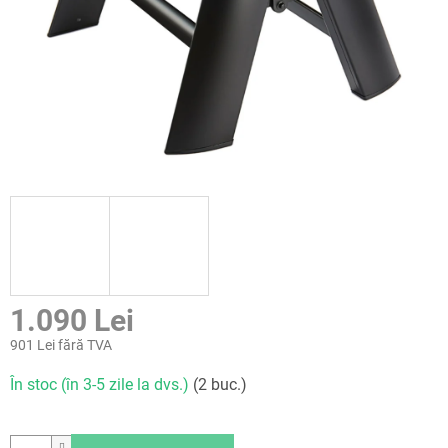
1.090 Lei
901 Lei fără TVA
Evaluare
În stoc (în 3-5 zile la dvs.)
(2 buc.)
preţ: