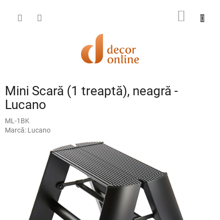
Treci
la
COŞ
conținut
DE
CUMPĂ
Mini Scară (1 treaptă), neagră -
Lucano
ML-1BK
Marcă:
Lucano