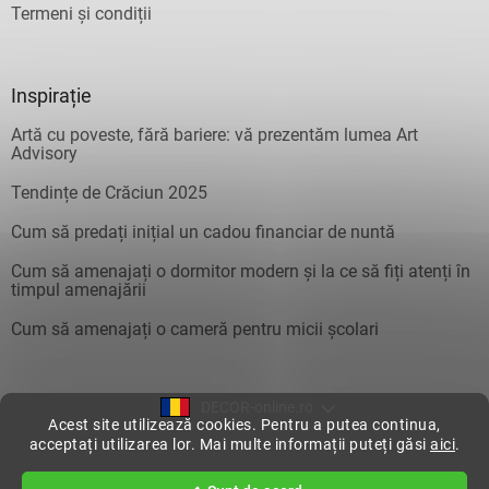
Termeni și condiții
Inspirație
Artă cu poveste, fără bariere: vă prezentăm lumea Art
Advisory
Tendințe de Crăciun 2025
Cum să predați inițial un cadou financiar de nuntă
Cum să amenajați o dormitor modern și la ce să fiți atenți în
timpul amenajării
Cum să amenajați o cameră pentru micii școlari
DECOR-online.ro
Acest site utilizează cookies. Pentru a putea continua,
acceptați utilizarea lor. Mai multe informații puteți găsi
aici
.
Creat de Shoptet