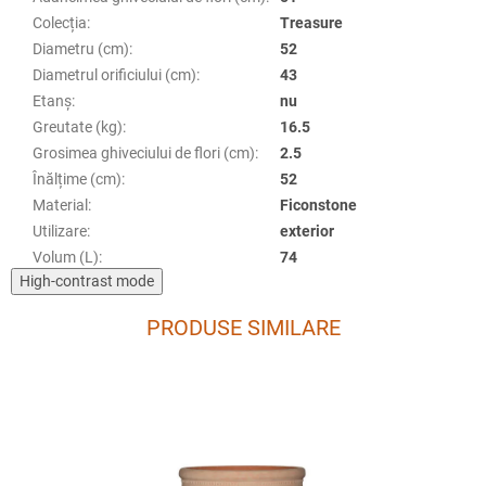
Colecția
:
Treasure
Diametru (cm)
:
52
Diametrul orificiului (cm)
:
43
Etanş
:
nu
Greutate (kg)
:
16.5
Grosimea ghiveciului de flori (cm)
:
2.5
Înălțime (cm)
:
52
Material
:
Ficonstone
Utilizare
:
exterior
Volum (L)
:
74
High-contrast mode
PRODUSE SIMILARE