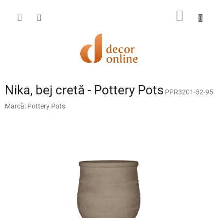
Treci
la
COŞ
conținut
DE
CUMPĂ
Nika, bej cretă - Pottery Pots
PPR3201-52-95
Marcă:
Pottery Pots