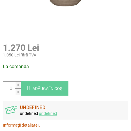
1.270 Lei
1.050 Lei fără TVA
Evaluare
La comandă
preţ:
ADĂUGA ÎN COŞ
UNDEFINED
undefined
undefined
Informaţii detaliate