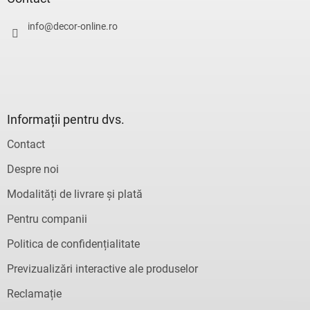
o
l
info
@
decor-online.ro
Informații pentru dvs.
Contact
Despre noi
Modalități de livrare și plată
Pentru companii
Politica de confidențialitate
Previzualizări interactive ale produselor
Reclamație