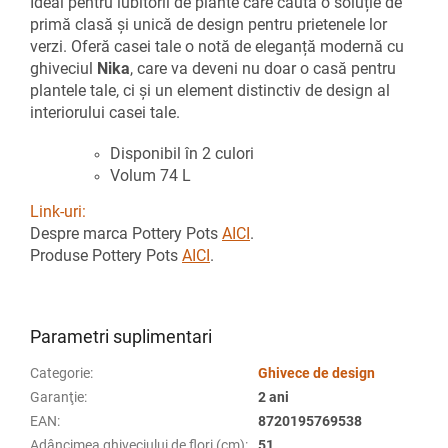
Ideal pentru iubitorii de plante care caută o soluție de
primă clasă și unică de design pentru prietenele lor
verzi. Oferă casei tale o notă de eleganță modernă cu
ghiveciul
Nika
, care va deveni nu doar o casă pentru
plantele tale, ci și un element distinctiv de design al
interiorului casei tale.
Disponibil în 2 culori
Volum 74 L
Link-uri:
Despre marca Pottery Pots
AICI
.
Produse Pottery Pots
AICI
.
Parametri suplimentari
Categorie
:
Ghivece de design
Garanţie
:
2 ani
EAN
:
8720195769538
Adâncimea ghiveciului de flori (cm)
:
51