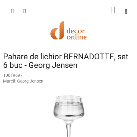
Treci
la
COŞ
conținut
DE
CUMPĂ
Pahare de lichior BERNADOTTE, set
6 buc - Georg Jensen
10019697
Marcă:
Georg Jensen