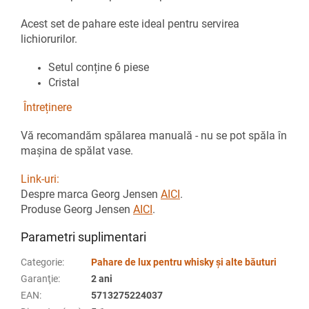
Acest set de pahare este ideal pentru servirea
lichiorurilor.
Setul conține 6 piese
Cristal
Întreținere
Vă recomandăm spălarea manuală - nu se pot spăla în
mașina de spălat vase.
Link-uri:
Despre marca Georg Jensen
AICI
.
Produse Georg Jensen
AICI
.
Parametri suplimentari
Categorie
:
Pahare de lux pentru whisky și alte băuturi
Garanţie
:
2 ani
EAN
:
5713275224037