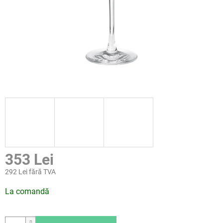
353 Lei
292 Lei fără TVA
Evaluare
La comandă
preţ: