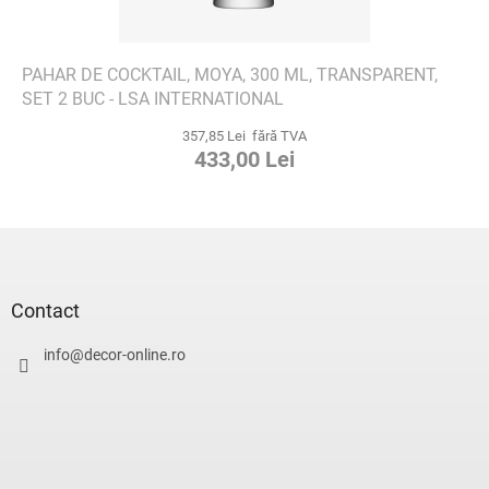
PAHAR DE COCKTAIL, MOYA, 300 ML, TRANSPARENT,
SET 2 BUC - LSA INTERNATIONAL
357,85 Lei fără TVA
433,00 Lei
S
u
b
s
Contact
o
l
info
@
decor-online.ro