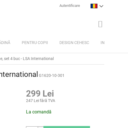
Autentificare
COŞ
DE
CUMPĂRĂTU
ĂDINĂ
PENTRU COPII
DESIGN CEHESC
INSPIRAȚIE
 set 4 buc - LSA International
nternational
G1620-10-301
299 Lei
247 Lei fără TVA
Evaluare
La comandă
preţ: