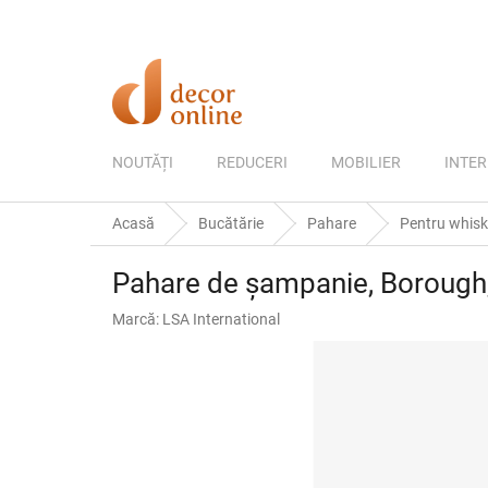
Treci
la
conținut
NOUTĂȚI
REDUCERI
MOBILIER
INTER
Acasă
Bucătărie
Pahare
Pentru whisky
Pahare de șampanie, Borough, 
Marcă:
LSA International