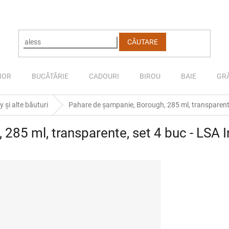
CĂUTARE
IOR
BUCĂTĂRIE
CADOURI
BIROU
BAIE
GR
 și alte băuturi
Pahare de șampanie, Borough, 285 ml, transparente,
285 ml, transparente, set 4 buc - LSA I