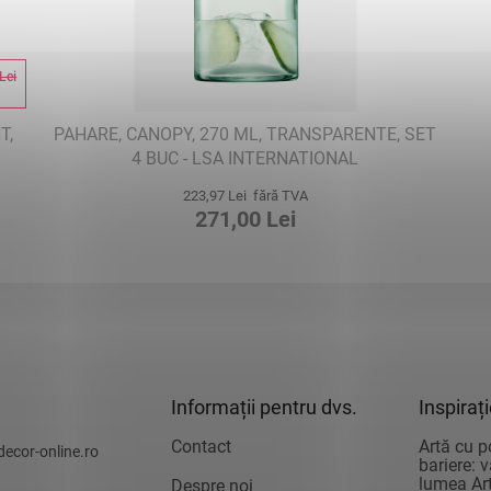
Lei
%
T,
PAHARE, CANOPY, 270 ML, TRANSPARENTE, SET
4 BUC - LSA INTERNATIONAL
223,97 Lei fără TVA
271,00 Lei
Informații pentru dvs.
Inspiraț
Contact
Artă cu p
decor-online.ro
bariere: 
lumea Art
Despre noi