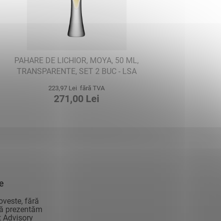
PAHARE DE LICHIOR, MOYA, 50 ML,
TRANSPARENTE, SET 2 BUC - LSA
INTERNATIONAL
223,97 Lei fără TVA
271,00 Lei
ie
oveste, fără
vă prezentăm
 Advisory