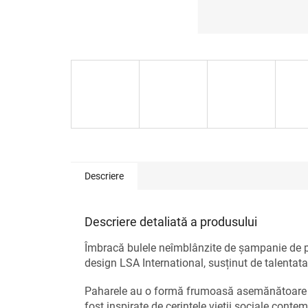
Descriere
Descriere detaliată a produsului
Îmbracă bulele neîmblânzite de șampanie de p
design LSA International, susținut de talent
Paharele au o formă frumoasă asemănătoare unei
fost inspirate de cerințele vieții sociale cont