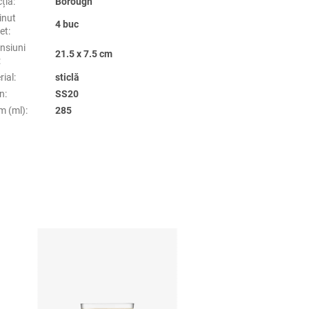
cția
:
Borough
inut
4 buc
et
:
nsiuni
21.5 x 7.5 cm
:
rial
:
sticlă
n
:
SS20
m (ml)
:
285