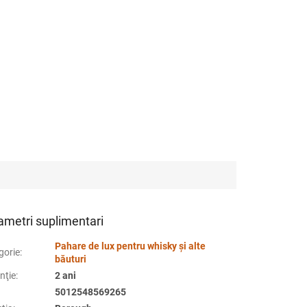
ametri suplimentari
Pahare de lux pentru whisky și alte
gorie
:
băuturi
nţie
:
2 ani
5012548569265