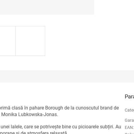
Par
rimă clasă în pahare Borough de la cunoscutul brand de
Cate
ata Monika Lubkowska-Jonas.
Gara
 lalele, care se potrivește bine cu picioarele subțiri. Au
EAN
:
emporane și de atmosfera relaxată.