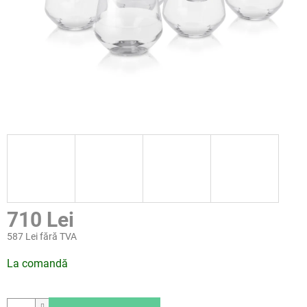
710 Lei
587 Lei fără TVA
Evaluare
La comandă
preţ: