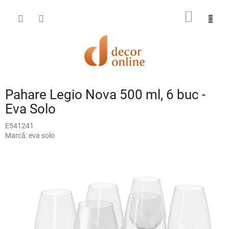
Treci
la
COŞ
conținut
DE
CUMPĂ
Pahare Legio Nova 500 ml, 6 buc -
Eva Solo
E541241
Marcă:
eva solo