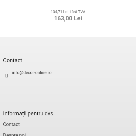
134,71 Lei fără TVA
163,00 Lei
S
u
b
s
Contact
o
l
info
@
decor-online.ro
Informații pentru dvs.
Contact
Despre noi