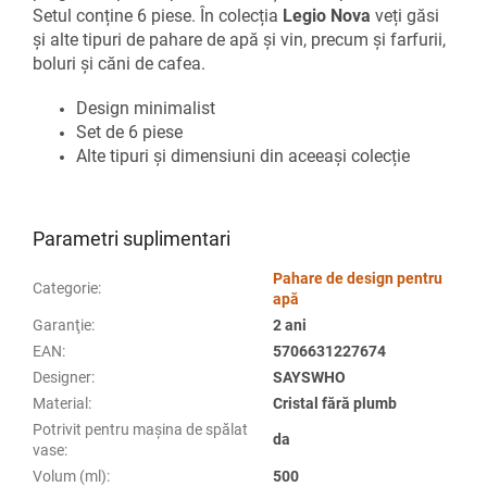
Setul conți
ne 6 piese. În colecția
Legio Nova
veți găsi
și alte tipuri de pahare de apă și vin, precum și farfurii,
boluri și căni de cafea.
Design minimalist
Set de 6 piese
Alte tipuri și dimensiuni din aceeași colecție
Parametri suplimentari
Pahare de design pentru
Categorie
:
apă
Garanţie
:
2 ani
EAN
:
5706631227674
Designer
:
SAYSWHO
Material
:
Cristal fără plumb
Potrivit pentru mașina de spălat
da
vase
:
Volum (ml)
:
500